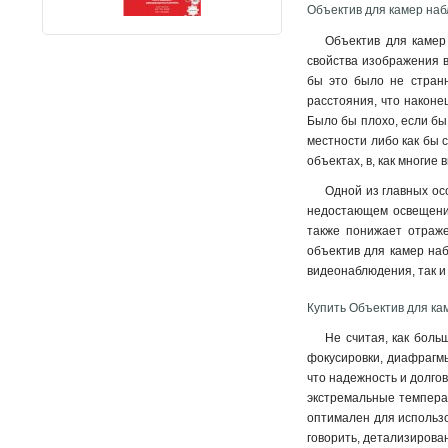
Объектив для камер наб
Объектив для камер 
свойства изображения 
бы это было не странн
расстояния, что наконе
Было бы плохо, если бы
местности либо как бы 
объектах, в, как многи
Одной из главных ос
недостающем освещении
также понижает отраже
объектив для камер на
видеонаблюдения, так и
Купить Объектив для ка
Не считая, как боль
фокусировки, диафрагмы
что надежность и долго
экстремальные температ
оптимален для использо
говорить, детализирова