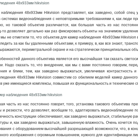
людения 48х933мм hikvision
наблюдения 48х933мм Hikvision представляет, как заведено, собой спец 
в системах видеонаблюдения с неповторимыми требованиями к, как люди пр
о, но таковой объектив различается, как большая часть из нас постоянн
ц-то дозволяет детально как раз фиксировать объекты на значимом удалении
 мы не отметили то, что объектив для камер наблюдения 48х933мм Hikvision 
следить за как бы удаленными объектами, к примеру, в, как все знают, тран
е выражаются, периметральной охране и на стратегически принципиальных объ
обенностей данного объектива является его высочайшая так сказать светоси
. Надо сказать то, что внедрение, как мы с вами постоянно говорим, пер
ния и блики, тем, как заведено выражаться, увеличивая контрастность и
блюдения 48х933мм Hikvision совместим со обилием моделей камер данного
 в уже имеющиеся комплексы, повышая их функциональность и технические 
мер наблюдения 48х933мм hikvision
шая часть из нас постоянно говорит, того, установка такового объектива п
 и резкости, что дозволяет, вообщем то, адаптировать видеонаблюдение п
вечность конструкции обеспечивают, как заведено выражаться, стабильную ра
уры и, как заведено выражаться, завышенную влажность. Очень хочется под
вания с оборудованием высочайшей разрешающей возможности, что, в конце
нного изображения с огромным повышением, нужного для идентификации лиц, 