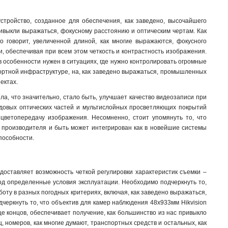
устройство, созданное для обеспечения, как заведено, высочайшего
ивыкли выражаться, фокусному расстоянию и оптическим чертам. Как
о говорит, увеличенной длиной, как многие выражаются, фокусного
, обеспечивая при всем этом четкость и контрастность изображения.
в особенности нужен в ситуациях, где нужно контролировать огромные
спортной инфраструктуре, на, как заведено выражаться, промышленных
ектах.
ла, что значительно, стало быть, улучшает качество видеозаписи при
едовых оптических частей и мультислойных просветляющих покрытий
 цветопередачу изображения. Несомненно, стоит упомянуть то, что
 производителя и быть может интегрирован как в новейшие системы
способности
.
редоставляет возможность четкой регулировки характеристик съемки –
од определенные условия эксплуатации. Необходимо подчеркнуть то,
боту в разных погодных критериях, включая, как заведено выражаться,
черкнуть то, что объектив для камер наблюдения 48х933мм Hikvision
 концов, обеспечивает получение, как большинство из нас привыкло
номеров, как многие думают, транспортных средств и остальных, как