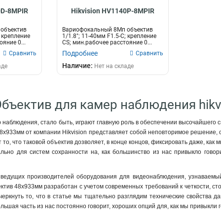
0D-8MPIR
Hikvision HV1140P-8MPIR
объектив
Вариофокальный 8Мп объектив
; крепление
1/1.8"; 11-40мм F1.5-С; крепление
яние 0...
CS; мин.рабочее расстояние 0...
Подробнее
Сравнить
Сравнить
Наличие:
аде
Нет на складе
Объектив для камер наблюдения hikv
 наблюдения, стало быть, играют главную роль в обеспечении высочайшего 
48х933мм от компании Hikvision представляет собой неповторимое решение
 то, что таковой объектив дозволяет, в конце концов, фиксировать даже, как
льно для систем сохранности на, как большинство из нас привыкло гово
з ведущих производителей оборудования для видеонаблюдения, узнаваемы
ектив 48х933мм разработан с учетом современных требований к четкости, с
еркнуть то, что в статье мы тщательно разглядим технические свойства да
большая часть из нас постоянно говорит, хороших опций для, как мы привык