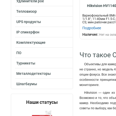
Удлинители poe
Hikvision HV114
Тепловизор
Вариофокальный 8Мп 
1/1.8"; 11-40мм F1.5-С
UPS продукты
CS; мин.рабочее рассто
Подробнее
IP спикерфон
Наличие:
Нет на скл
Комплектующие
ПО
Что такое 
Турникеты
Объективы для камер
не странно, но модель 
Металлодетекторы
опции фокуса. Все знают
особенности принципиа
Шлагбаумы
мониторинге.
Hikvision — один и
Возможно и то, что объ
Наши статусы
камер. Необходимо подч
советы по выбору, как 