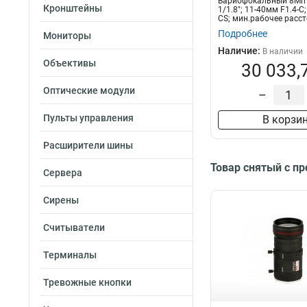
Вариофокальный 8Мп 
Кронштейны
1/1.8"; 11-40мм F1.4-С
CS; мин.рабочее рассто
Подробнее
Мониторы
Наличие:
В наличии
Объективы
30 033,
Оптические модули
–
Пульты управления
В корзи
Расширители шины
Товар снятый с п
Сервера
Сирены
Считыватели
Терминалы
Тревожные кнопки