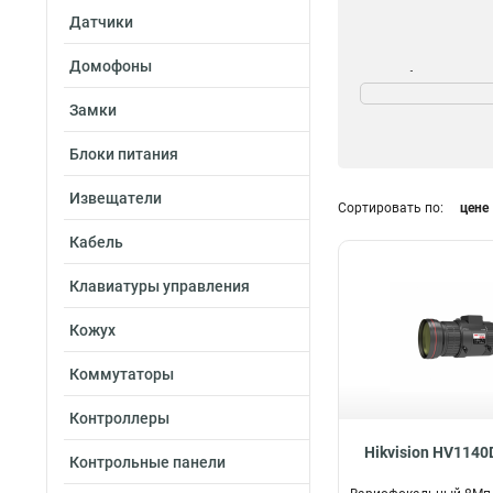
Датчики
Домофоны
Угол обзора
922°-286°
1
Замки
452°-138°
1
Блоки питания
1030°-256°
1
957°
1
Извещатели
Сортировать по:
цене
516°-167°
1
1168°-295°
1
Кабель
338°-88°
1
Клавиатуры управления
1019°-313°
1
398°-94°
2
Кожух
998°-271°
2
367°-115°
2
Коммутаторы
Контроллеры
Hikvision HV114
Контрольные панели