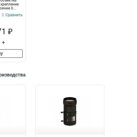
объектив
; крепление
яние 0...
Сравнить
71 ₽
+
ну
роизводства