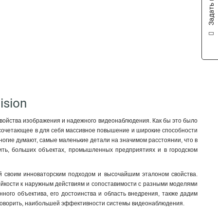
Задать вопрос
ision
свойства изображения и надежного видеонаблюдения. Как бы это было
, сочетающее в для себя массивное повышение и широкие способности
 многие думают, самые маленькие детали на значимом расстоянии, что в
рить, больших объектах, промышленных предприятиях и в городском
й своим инноваторским подходом и высочайшим эталоном свойства.
тойкости к наружным действиям и сопоставимости с разными моделями
нного объектива, его достоинства и область внедрения, также дадим
ли говорить, наибольшей эффективности системы видеонаблюдения.