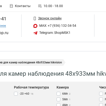
а
Контакты
10.00 - 18.00
-41
Звонок онлайн
MAX: +7 (936) 132-34-54
онок
op.ru
Telegram: ShopMSK1
в для камер наблюдения 48х933мм hikvision
ля камер наблюдения 48х933мм hikv
Рабочая температура
Камера
Чис
-20 +60
6Мп
16
2
5Мп
1
4Мп
2