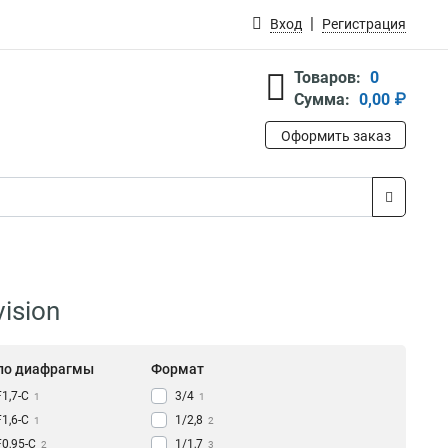
Вход
Регистрация
Товаров:
0
Сумма:
0,00 ₽
Оформить заказ
ision
ло диафрагмы
Формат
F1,7-С
3/4
1
1
F1,6-С
1/2,8
1
2
F0,95-С
1/1,7
2
3