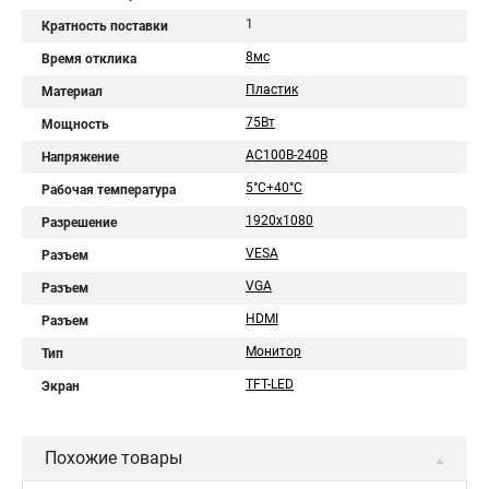
1
Кратность поставки
8мс
Время отклика
Пластик
Материал
75Вт
Мощность
AC100В-240В
Напряжение
5°C+40°C
Рабочая температура
1920х1080
Разрешение
VESA
Разъем
VGA
Разъем
HDMI
Разъем
Монитор
Тип
TFT-LED
Экран
Похожие товары