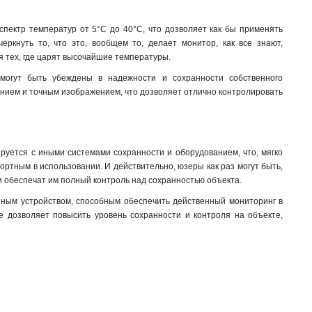
спектр температур от 5°C до 40°C, что дозволяет как бы применять
еркнуть то, что это, вообщем то, делает монитор, как все знают,
ля тех, где царят высочайшие температуры
.
 могут быть убеждены в надежности и сохранности собственного
ением и точным изображением, что дозволяет отлично контролировать
ируется с иными системами сохранности и оборудованием, что, мягко
мфортным в использовании. И действительно, юзеры как раз могут быть,
и обеспечат им полный контроль над сохранностью объекта.
енным устройством, способным обеспечить действенный мониторинг в
же дозволяет повысить уровень сохранности и контроля на объекте,