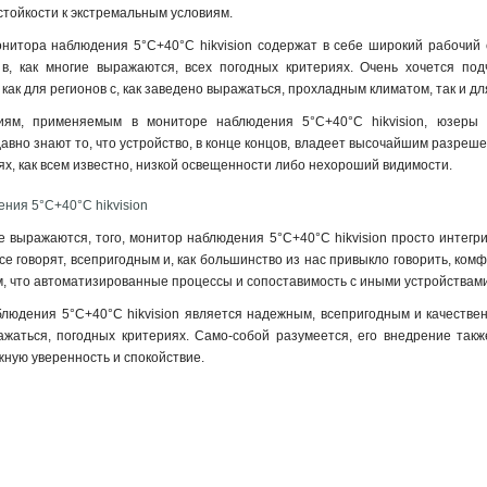
стойкости к экстремальным условиям.
нитора наблюдения 5°C+40°C hikvision содержат в себе широкий рабочий 
 в, как многие выражаются, всех погодных критериях. Очень хочется подч
ак для регионов с, как заведено выражаться, прохладным климатом, так и д
гиям, применяемым в мониторе наблюдения 5°C+40°C hikvision, юзеры
авно знают то, что устройство, в конце концов, владеет высочайшим разреш
ях, как всем известно, низкой освещенности либо нехороший видимости.
ния 5°C+40°C hikvision
ие выражаются, того, монитор наблюдения 5°C+40°C hikvision просто интегр
 все говорят, всепригодным и, как большинство из нас привыкло говорить, ко
м, что автоматизированные процессы и сопоставимость с иными устройствам
блюдения 5°C+40°C hikvision является надежным, всепригодным и качеств
ражаться, погодных критериях. Само-собой разумеется, его внедрение так
ную уверенность и спокойствие.