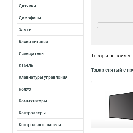
Датчики
Домофоны
Разрешение
3840х2160
7
Замки
1920х1080
16
Блоки питания
800х400
1
1366х768
2
Извещатели
Товары не найден
Кабель
Товар снятый с п
Клавиатуры управления
Кожух
Коммутаторы
Контроллеры
Контрольные панели