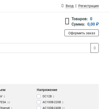
Вход
Регистрация
Товаров:
0
Сумма:
0,00 ₽
Оформить заказ
ъем
Напряжение
AV
DC12В
2
2
VESA
AC100В-220В
22
2
Ethernet
AC100В-240В
1
21