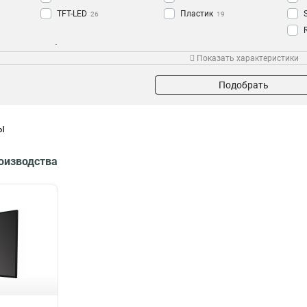
TFT-LED
Пластик
26
19
Рабочая температура
Мощность
Вре
Показать характеристики
5°C+40°C
40Вт
1
1
+70°C
270Вт
1
1
Подобрать
-25°C
180Вт
2
1
+55°C
120Вт
2
1
ы
+40°C
70Вт
12
1
0°C+40°C
118Вт
12
1
роизводства
45Вт
1
0,5Вт
1
25Вт
1
117Вт
1
10Вт
1
65Вт
1
130Вт
2
20Вт
2
190Вт
2