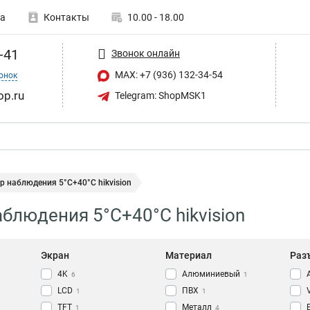
а
Контакты
10.00 - 18.00
-41
Звонок онлайн
MAX: +7 (936) 132-34-54
онок
op.ru
Telegram: ShopMSK1
 наблюдения 5°C+40°C hikvision
блюдения 5°C+40°C hikvision
Экран
Материал
Раз
4K
Алюминиевый
6
1
LCD
ПВХ
1
1
TFT
Металл
1
4