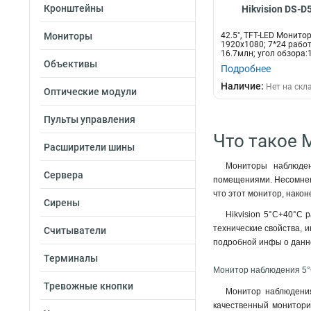
Кронштейны
Hikvision DS-
Мониторы
42.5", TFT-LED Монито
1920х1080; 7*24 рабо
16.7млн; угол обзора:1.
Объективы
Подробнее
Наличие:
Нет на скл
Оптические модули
Пульты управления
Что такое 
Расширители шины
Мониторы наблюден
Сервера
помещениями. Несомненн
что этот монитор, нако
Сирены
Hikvision 5°C+40°C 
технические свойства, и
Считыватели
подробной инфы о данно
Терминалы
Монитор наблюдения 5°C
Тревожные кнопки
Монитор наблюдения
качественный мониторин