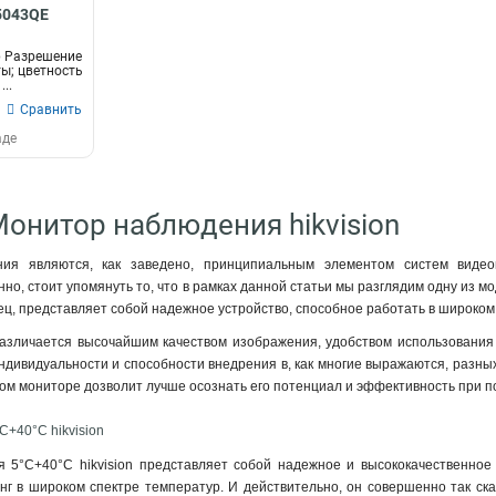
75Вт
2
D5043QE
30Вт
8
р Разрешение
ты; цветность
..
Сравнить
аде
Монитор наблюдения hikvision
ия являются, как заведено, принципиальным элементом систем видео
о, стоит упомянуть то, что в рамках данной статьи мы разглядим одну из мо
нец, представляет собой надежное устройство, способное работать в широко
различается высочайшим качеством изображения, удобством использования 
ндивидуальности и способности внедрения в, как многие выражаются, разных 
м мониторе дозволит лучше осознать его потенциал и эффективность при 
+40°C hikvision
 5°C+40°C hikvision представляет собой надежное и высококачественное 
г в широком спектре температур. И действительно, он совершенно так ска