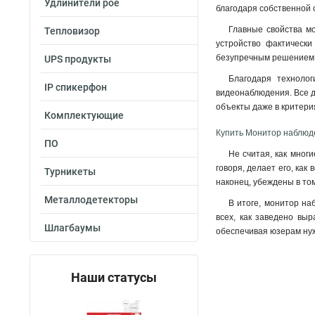
Удлинители poe
благодаря собственной 
Главные свойства мо
Тепловизор
устройство фактически
безупречным решением к
UPS продукты
Благодаря техноло
IP спикерфон
видеонаблюдения. Все д
объекты даже в критери
Комплектующие
Купить Монитор наблюде
ПО
Не считая, как мног
говоря, делает его, как
Турникеты
наконец, убеждены в то
Металлодетекторы
В итоге, монитор на
всех, как заведено вы
Шлагбаумы
обеспечивая юзерам нуж
Наши статусы