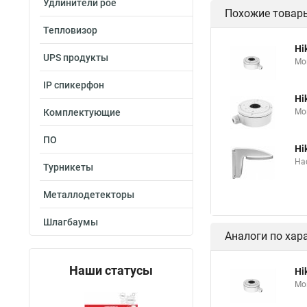
Удлинители poe
Похожие товар
Тепловизор
Hi
UPS продукты
Мо
IP спикерфон
Hi
Комплектующие
Мо
ПО
Hi
На
Турникеты
Металлодетекторы
Шлагбаумы
Аналоги по хар
Наши статусы
Hi
Мо