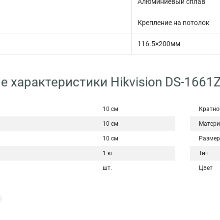
Алюминиевый сплав
Крепление на потолок
116.5×200мм
е характеристики Hikvision DS-1661
10 см
Кратно
10 см
Матери
10 см
Размер
1 кг
Тип
шт.
Цвет