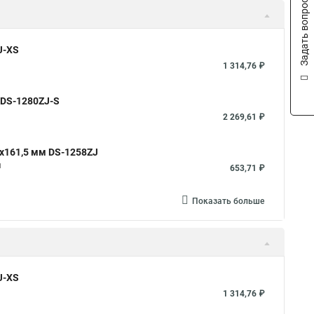
Задать вопрос
J-XS
1 314,76 ₽
 DS-1280ZJ-S
2 269,61 ₽
x161,5 мм DS-1258ZJ
м
653,71 ₽
Показать больше
J-XS
1 314,76 ₽