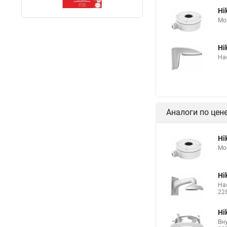
Hi
Мо
Hi
На
Аналоги по цен
Hi
Мо
Hi
На
22
Hi
Вн