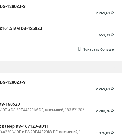
 DS-1280ZJ-S
2 269,61 ₽
x161,5 мм DS-1258ZJ
м
653,71 ₽
Показать больше
 DS-1280ZJ-S
2 269,61 ₽
DS-1605ZJ
-DE и DS-2DE4A320IW-DE, алюминий, 183.5?120?
2 783,76 ₽
х камер DS-1671ZJ-SD11
4A220IW-DE и DS-2DE4A320IW-DE, алюминий, ?
1 975,81 ₽