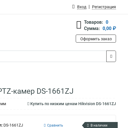
Вход
Регистрация
Товаров:
0
Сумма:
0,00 ₽
Оформить заказ
 PTZ-камер DS-1661ZJ
0мм
Купить по низким ценам Hikvision DS-1661ZJ
л:
DS-1661ZJ
Сравнить
В наличии