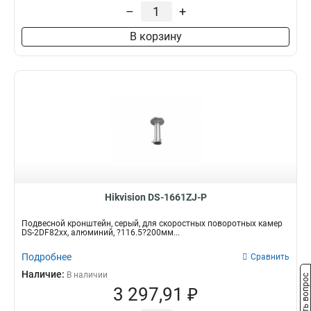
229х141х715мм
1
–
+
4552х1304х8415мм
1
В корзину
110х145х189мм
1
2555х314х5464мм
1
2097х314х6008мм
1
2239х80х1258мм
1
88х1166х2973мм
1
70x971x2179мм
1
120мм
1
157х1657х618мм
1
165х757мм
1
1571х164х455мм
1
Hikvision DS-1661ZJ-P
136х48мм
1
120х40мм
1
Подвесной кронштейн, серый, для скоростных поворотных камер
DS-2DF82xx, алюминий, ?116.5?200мм...
157х1848х534мм
1
165х65х190мм
1
Подробнее
Сравнить
1785х164х41мм
1
Наличие:
В наличии
Задать вопрос
162х137х42мм
1
3 297,91 ₽
1154х438мм
1