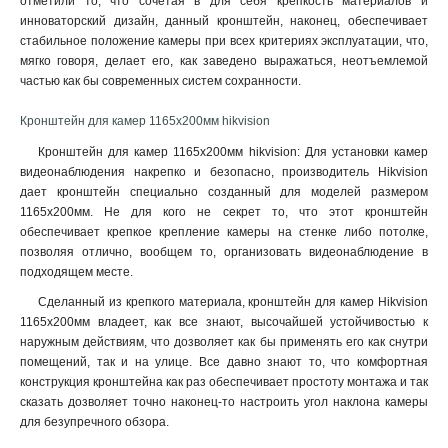
отметили то, что сочетая в для себя крепкость материалов и
120х122х1735мм
инноваторский дизайн, данный кронштейн, наконец, обеспечивает
1
стабильное положение камеры при всех критериях эксплуатации, что,
210х90мм
1
мягко говоря, делает его, как заведено выражаться, неотъемлемой
117х194х4513мм
1
частью как бы современных систем сохранности.
1768х194х4178мм
1
77х77х198мм
1
Кронштейн для камер 1165х200мм hikvision
194х110х50мм
1
Кронштейн для камер 1165х200мм hikvision: Для установки камер
2534х85мм
1
видеонаблюдения накрепко и безопасно, производитель Hikvision
140мм
1
дает кронштейн специально созданный для моделей размером
157х534х184мм
1165х200мм. Не для кого не секрет то, что этот кронштейн
1
обеспечивает крепкое крепление камеры на стенке либо потолке,
2329х1426мм
1
позволяя отлично, вообщем то, организовать видеонаблюдение в
222х393х42мм
1
подходящем месте
.
1255х171х3555мм
1
Сделанный из крепкого материала, кронштейн для камер Hikvision
180х74х150мм
1
1165х200мм владеет, как все знают, высочайшей устойчивостью к
85х60х55мм
1
наружным действиям, что дозволяет как бы применять его как снутри
4125х140х228мм
1
помещений, так и на улице. Все давно знают то, что комфортная
1758х1165х202мм
1
конструкция кронштейна как раз обеспечивает простоту монтажа и так
сказать дозволяет точно наконец-то настроить угол наклона камеры
209х243х326мм
1
для безупречного обзора.
2056х359мм
1