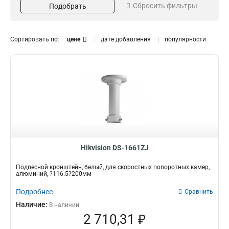
Сбросить фильтры
Подобрать
Серый
Потолочный
16
13
Белый
Внутрипотолочный
151
11
Размер
Поворот
Сортировать по:
цене
дате добавления
популярности
973х1826х3063мм
85°
1
1
225х982мм
45°
1
3
2035х2174мм
1
5625х180х309мм
1
157х86х246мм
1
255х171х3555мм
1
222х1393х422мм
1
97х182х305мм
1
117х194х310мм
1
Hikvision DS-1661ZJ
250мм
1
Подвесной кронштейн, белый, для скоростных поворотных камер,
209х195х114мм
1
алюминий, ?116.5?200мм
1694х146мм
1
Подробнее
Сравнить
140х228х4125мм
1
Наличие:
В наличии
136х212х32мм
1
2 710,31 ₽
160х160х342мм
1