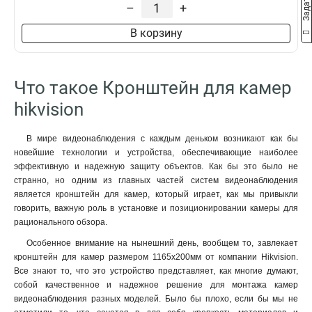
–
+
3145x260х1849мм
1
160х243х30мм
1
В корзину
160х1835х243мм
1
140х182х120мм
1
131х1835х2285мм
1
Что такое Кронштейн для камер
132х1835х2285мм
1
hikvision
123х180х223мм
1
123х180х2278мм
1
В мире видеонаблюдения с каждым деньком возникают как бы
676х185х185мм
1
новейшие технологии и устройства, обеспечивающие наиболее
1495х555мм
1
эффективную и надежную защиту объектов. Как бы это было не
150х573мм
1
странно, но одним из главных частей систем видеонаблюдения
150х560мм
1
является кронштейн для камер, который играет, как мы привыкли
говорить, важную роль в установке и позиционировании камеры для
493х246х88мм
1
рационального обзора.
150х150х590мм
1
105мм
Особенное внимание на нынешний день, вообщем то, завлекает
1
кронштейн для камер размером 1165х200мм от компании Hikvision.
111х392мм
1
Все знают то, что это устройство представляет, как многие думают,
117х226х194мм
1
собой качественное и надежное решение для монтажа камер
704х84х200мм
1
видеонаблюдения разных моделей. Было бы плохо, если бы мы не
127х46х25мм
1