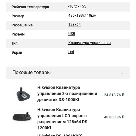
-10°C - +55
Рабочая температура
435х193х110мм
Размер
128х64
Разрешение
USB
Разъем
Клавиатура управления
Тип
Lcd
Экран
Похожие товары
Hikvision Клавиатура
управления 3-х позиционный
24 818,76 ₽
джойстик DS-1005KI
Hikvision Клавиатура
управления LCD-экран с
40 830,86 ₽
разрешением 128х64 DS-
1200KI