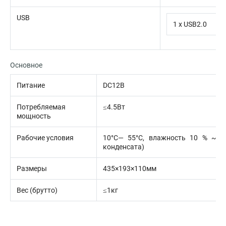
USB
1 х USB2.0
Основное
Питание
DC12В
Потребляемая
≤4.5Вт
мощность
Рабочие условия
10°C— 55°C, влажность 10 % ~ 9
конденсата)
Размеры
435×193×110мм
Вес (брутто)
≤1кг