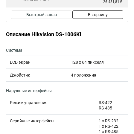
26 481,81 ₽
Быстрый заказ
В корзину
Описание Hikvision DS-1006KI
Система
LCD экран
128 х 64 пикселя
Джойстик
4 положения
Наружные интерфейсы
Режим управления
RS-422
RS-485
Серийные интерфейсы
1 х RS-232
1 х RS-422
1 х RS-485