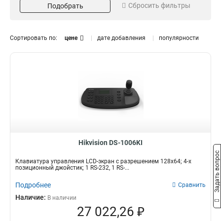
Сбросить фильтры
Подобрать
Ethernet
DC12В
3
4
RS-485
3
RS-232
5
Сортировать по:
цене
дате добавления
популярности
Мощность
Проводная сеть
5вт
10M/100M
1
1
15вт
10M/100M/1000М
2
4
45вт
2
Размер
Разрешение
404х180х163мм
128х64
1
2
167x1775x116мм
1024х600
1
1
435х193х110мм
800х480
3
1
Hikvision DS-1006KI
Задать вопрос
Клавиатура управления LCD-экран с разрешением 128х64; 4-х
позиционный джойстик; 1 RS-232, 1 RS-...
Подробнее
Сравнить
Наличие:
В наличии
27 022,26 ₽