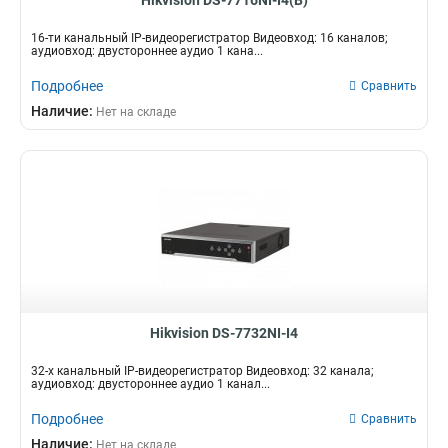
Hikvision DS-7716NI-I4(B)
82вт
72Мбит/с
1
8
3вт
96Мбит/с
1
13
16-ти канальный IP-видеорегистратор Видеовход: 16 каналов;
аудиовход: двустороннее аудио 1 кана...
165вт
128Мбит/с
1
16
50вт
40Мбит/с
1
2
Подробнее
Сравнить
120вт
10Мбит/с
1
3
Наличие:
Нет на складе
105вт
60Мбит/с
2
4
55вт
80Мбит/с
2
7
95вт
256Мбит/с
2
14
280вт
160Мбит/с
2
17
180вт
2
60вт
3
12вт
3
25вт
4
75вт
4
Hikvision DS-7732NI-I4
40вт
4
65вт
4
32-х канальный IP-видеорегистратор Видеовход: 32 канала;
аудиовход: двустороннее аудио 1 канал...
6вт
5
8вт
Подробнее
5
Сравнить
10вт
8
Наличие:
Нет на складе