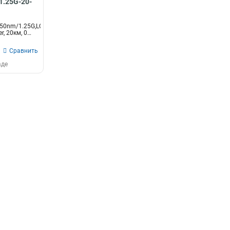
1.25G-20-
50nm/1.25G,LC,
er, 20км, 0…
Сравнить
аде