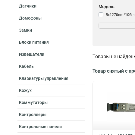
Датчики
Модель
Rx1270nm/10G
1
Домофоны
Tx1330nm/10G
1
Rx1330nm/10G
1
Замки
Tx1270nm/10G
1
Блоки питания
TX1310nm/125G
1
Извещатели
Товары не найден
TX1550nm/125G
1
Кабель
RX1310nm/125G
Товар снятый с п
TX1310nm/125G
Клавиатуры управления
Кожух
Коммутаторы
Контроллеры
Контрольные панели