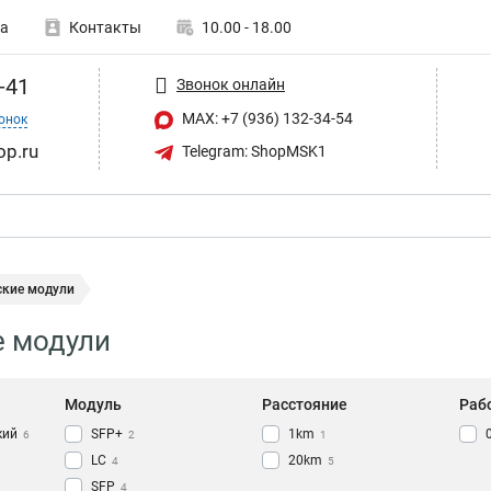
а
Контакты
10.00 - 18.00
-41
Звонок онлайн
MAX: +7 (936) 132-34-54
онок
op.ru
Telegram: ShopMSK1
ские модули
е модули
Модуль
Расстояние
Раб
кий
SFP+
1km
6
2
1
LC
20km
4
5
SFP
4