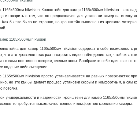
65х500мм hikvision
 1165х500мм hikvision: Кронштейн для камер 1165х500мм hikvision – это н
о и говорить о том, что он предназначен для установки камер на стенку 
 Как бы это было не странно, но кронштейн выполнен из крепкого материа
вий
.
амер 1165х500мм hikvision
онштейна для камер 1165х500мм hikvision содержат в себе возможность р
, что это дозволяет как раз настроить видеонаблюдение так, чтоб охватыв
мы с вами постоянно говорим, слепые зоны. Вообразите себе один факт о т
ее падение либо смещение.
 1165х500мм hikvision просто устанавливается на разных поверхностях при
анно, но это как бы делает процесс установки скорым и комфортным, а сам
о потолка.
ой универсальности и надежности, кронштейн для камер 1165х500мм hikvisi
аконец-то требуется высококачественное и комфортное крепление камеры.