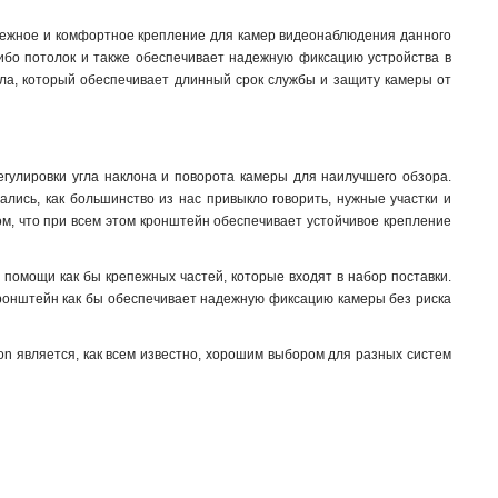
123х180х223мм
1
адежное и комфортное крепление для камер видеонаблюдения данного
123х180х2278мм
1
либо потолок и также обеспечивает надежную фиксацию устройства в
676х185х185мм
1
ла, который обеспечивает длинный срок службы и защиту камеры от
1495х555мм
1
150х573мм
1
150х560мм
1
493х246х88мм
1
егулировки угла наклона и поворота камеры для наилучшего обзора.
ались, как большинство из нас привыкло говорить, нужные участки и
150х150х590мм
1
ом, что при всем этом кронштейн обеспечивает устойчивое крепление
105мм
1
111х392мм
1
 помощи как бы крепежных частей, которые входят в набор поставки.
117х226х194мм
1
 кронштейн как бы обеспечивает надежную фиксацию камеры без риска
704х84х200мм
1
127х46х25мм
1
on является, как всем известно, хорошим выбором для разных систем
120х122х1735мм
1
210х90мм
1
117х194х4513мм
1
1768х194х4178мм
1
77х77х198мм
1
194х110х50мм
1