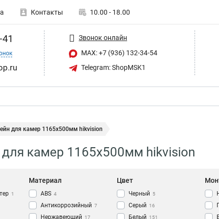
а
Контакты
10.00 - 18.00
-41
Звонок онлайн
MAX: +7 (936) 132-34-54
онок
op.ru
Telegram: ShopMSK1
йн для камер 1165х500мм hikvision
для камер 1165х500мм hikvision
Материал
Цвет
Мон
тер
АВS
Черный
1
4
5
Антикоррозийный
Серый
7
16
Нержавеющий
Белый
17
151