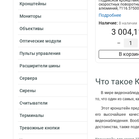
Подвесной кронштейн,
Кронштейны
скоростных поворотны
алюминий, ?116.5?50
Подробнее
Мониторы
Наличие:
В наличии
Объективы
3 004,1
Оптические модули
–
Пульты управления
В корзи
Расширители шины
Сервера
Что такое 
Сирены
В мире видеонаблюде
то, что один из самых, 
Считыватели
Этот кронштейн предс
его высочайшее каче
Терминалы
видеонаблюдения. Вообр
достоинства, также под
Тревожные кнопки