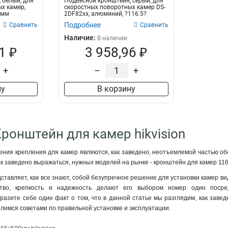
 белый, для
Подвесной кронштейн, серый, для
х камер,
скоростных поворотных камер DS-
0мм
2DF82xx, алюминий, ?116.5?
500мм...
Подробнее
Сравнить
Сравнить
Наличие:
В наличии
1 ₽
3 958,96 ₽
+
–
+
ну
В корзину
Кронштейн для камер hikvision
ния крепления для камер являются, как заведено, неотъемлемой частью о
как заведено выражаться, нужных моделей на рынке - кронштейн для камер 11
тавляет, как все знают, собой безупречное решение для установки камер ви
ство, крепкость и надежность делают его выбором номер один посре
азите себе один факт о том, что в данной статье мы разглядим, как завед
елимся советами по правильной установке и эксплуатации.