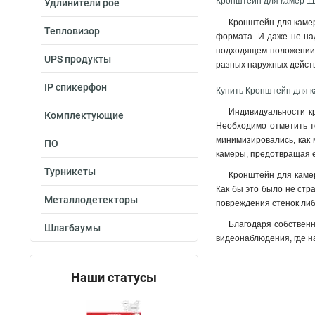
Кронштейн для камер 11
Удлинители poe
Кронштейн для камер
Тепловизор
формата. И даже не над
подходящем положении.
UPS продукты
разных наружных дейст
IP спикерфон
Купить Кронштейн для к
Индивидуальности кр
Комплектующие
Необходимо отметить то
минимизировались, как 
ПО
камеры, предотвращая 
Турникеты
Кронштейн для камер
Как бы это было не стр
Металлодетекторы
повреждения стенок либ
Благодаря собственн
Шлагбаумы
видеонаблюдения, где н
Наши статусы