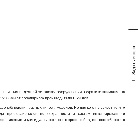
88х1166х2973мм
1
70x971x2179мм
1
120мм
1
157х1657х618мм
1
165х757мм
1
1571х164х455мм
1
136х48мм
1
Задать вопрос
120х40мм
1
157х1848х534мм
1
165х65х190мм
1
1785х164х41мм
1
162х137х42мм
1
1154х438мм
1
беспечения надежной установки оборудования. Обратите внимание на
3145x260х1849мм
1
65x500мм от популярного производителя Hikvision.
160х243х30мм
1
деонаблюдения разных типов и моделей. Не для кого не секрет то, что
160х1835х243мм
1
ди профессионалов по сохранности и систем интегрированного
140х182х120мм
ено, главные индивидуальности этого кронштейна, его способности и
1
131х1835х2285мм
1
132х1835х2285мм
1