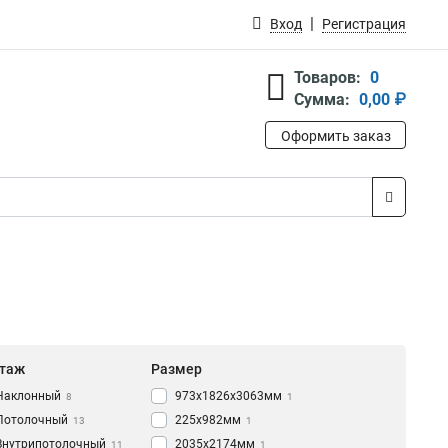
Вход
Регистрация
Товаров:
0
Сумма:
0,00 ₽
Оформить заказ
таж
Размер
Наклонный
973х1826х3063мм
8
1
Потолочный
225х982мм
13
1
Внутрипотолочный
2035х2174мм
11
1