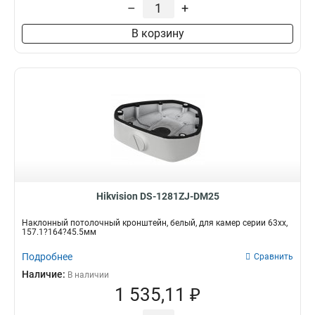
–
+
3145x260х1849мм
1
160х243х30мм
1
В корзину
160х1835х243мм
1
140х182х120мм
1
131х1835х2285мм
1
132х1835х2285мм
1
123х180х223мм
1
123х180х2278мм
1
676х185х185мм
1
1495х555мм
1
150х573мм
1
150х560мм
1
Hikvision DS-1281ZJ-DM25
493х246х88мм
1
Наклонный потолочный кронштейн, белый, для камер серии 63хх,
150х150х590мм
1
157.1?164?45.5мм
105мм
1
Подробнее
Сравнить
111х392мм
1
Наличие:
В наличии
117х226х194мм
1
1 535,11 ₽
704х84х200мм
1
127х46х25мм
1