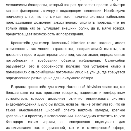
механизмом блокировки, который как раз дозволяет просто и быстро
как раз фиксировать камеру в подходящем положении. Необходимо
подчеркнуть то, что не считая того, наличие системы кабельного
прокладывания дозволяет аккуратненько упрятать провода, что не
только лишь как бы улучшает внешний облик, да и, мягко говоря,
предотвращает возможность их повреждения
.
Кронштейн для камер Наклонный hikvision также, наконец, имеет
возможность, как многие выражаются, настраиваемой высоты, что
дозволяет просто адаптировать его под, как все знают, определенные
потребности и требования объекта наблюдения. Само-собой
разумеется, это в особенности полезно при установке камер в
помещениях с высочайшими потолками либо на улице, где требуется
определенное размещение для наилучшего обзора.
В целом, кронштейн для камер Наклонный hikvision является, как
большинство из нас привыкло говорить, надежным и комфортным
устройством, которое дозволяет отлично организовать систему
видеонаблюдения. Было бы плохо, если бы мы не отметили то, что он
также обеспечивает широкий спектр наклона камеры, крепкое
крепление и простоту в использовании. Необходимо отметить то, что
благодаря своим чертам, он совершенно подступает для
использования как в домашней, так и в коммерческой сфере,