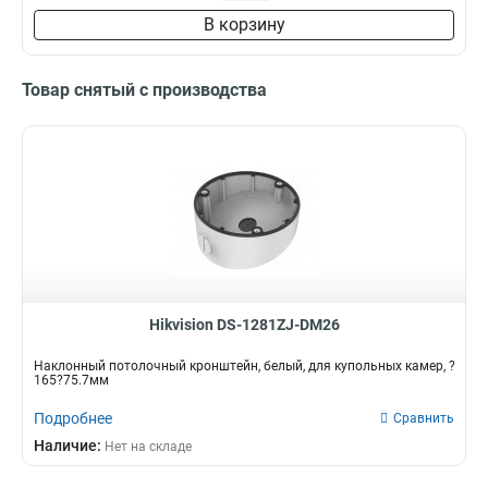
155х150х240мм
1
В корзину
120х372мм
1
233х201х96мм
1
136х1835х230мм
1
Товар снятый с производства
195х385мм
1
1648х137х534мм
1
1675х1675х42мм
1
155х150х565мм
1
70х791х1965мм
1
81х1166х2973мм
1
87х73х73мм
1
90х70х22мм
1
137х565х147мм
1
Hikvision DS-1281ZJ-DM26
157х618х1657мм
1
Наклонный потолочный кронштейн, белый, для купольных камер, ?
161х156х1655мм
1
165?75.7мм
1675х1746х466мм
1
Подробнее
Сравнить
1365x42х1625мм
1
Наличие:
Нет на складе
1267х35мм
1
150х565мм
5