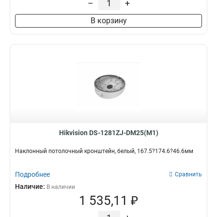
–
+
120х122х1735мм
1
В корзину
210х90мм
1
117х194х4513мм
1
1768х194х4178мм
1
77х77х198мм
1
194х110х50мм
1
2534х85мм
1
140мм
1
157х534х184мм
1
2329х1426мм
1
222х393х42мм
1
Hikvision DS-1281ZJ-DM25(M1)
1255х171х3555мм
1
180х74х150мм
1
Наклонный потолочный кронштейн, белый, 167.5?174.6?46.6мм
85х60х55мм
1
4125х140х228мм
1
Подробнее
Сравнить
1758х1165х202мм
1
Наличие:
В наличии
209х243х326мм
1
1 535,11 ₽
2056х359мм
1