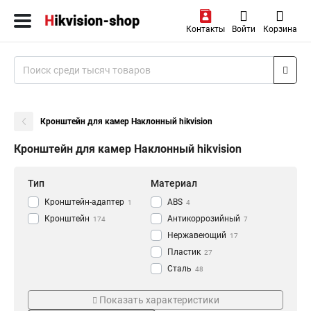
Контакты
Войти
Корзина
Кронштейн для камер Наклонный hikvision
Кронштейн для камер Наклонный hikvision
Тип
Материал
Кронштейн-адаптер
АВS
1
4
Кронштейн
Антикоррозийный
174
7
Нержавеющий
17
Пластик
27
Сталь
48
Алюминий
Цвет
Монтаж
118
Показать характеристики
Черный
Наклонный
5
8