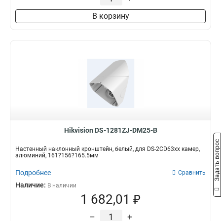
233х85мм
1
В корзину
1835х120х2286мм
1
2092х310х3991мм
1
80мм
1
2235мм
1
137х534х1648мм
1
129мм
1
500мм
2
1500-2500мм
2
30-45мм
2
225х98мм
2
Hikvision DS-1281ZJ-DM25-B
1165х500мм
2
Задать вопрос
180х950х800мм
2
Настенный наклонный кронштейн, белый, для DS-2CD63xx камер,
алюминий, 161?156?165.5мм
255х2257х185мм
2
136х243х290мм
Подробнее
2
Сравнить
120х122х169мм
2
Наличие:
В наличии
1165х200мм
1 682,01 ₽
2
1165х57мм
2
–
+
167х182х309мм
2