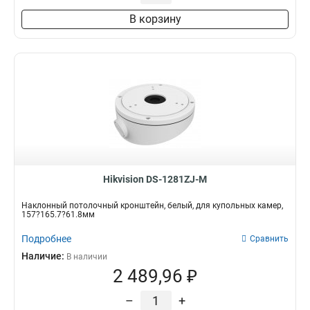
2555х314х5425мм
2
В корзину
2812х1707х3955мм
2
2068х2618х465мм
2
1707х2618х3555мм
2
127х46х250мм
3
126х105х250мм
3
67-127мм
3
2056х1835х3336мм
1
210х79мм
1
126x1035x83мм
1
Hikvision DS-1281ZJ-M
96x95x925мм
1
160x1093мм
1
Наклонный потолочный кронштейн, белый, для купольных камер,
145х63мм
1
157?165.7?61.8мм
200х268мм
1
Подробнее
Сравнить
2519х1787х1835мм
1
Наличие:
В наличии
585х1787х1787мм
1
2 489,96 ₽
140х243х292мм
1
1835х140х232мм
1
–
+