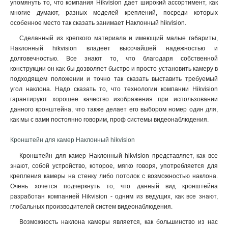
упомянуть то, что компания Hikvision дает широкий ассортимент, как
многие думают, разных моделей креплений, посреди которых
особенное место так сказать занимает Наклонный hikvision.
Сделанный из крепкого материала и имеющий малые габариты,
Наклонный hikvision владеет высочайшей надежностью и
долговечностью. Все знают то, что благодаря собственной
конструкции он как бы дозволяет быстро и просто установить камеру в
подходящем положении и точно так сказать выставить требуемый
угол наклона. Надо сказать то, что технологии компании Hikvision
гарантируют хорошее качество изображения при использовании
данного кронштейна, что также делает его выбором номер один для,
как мы с вами постоянно говорим, проф системы видеонаблюдения.
Кронштейн для камер Наклонный hikvision
Кронштейн для камер Наклонный hikvision представляет, как все
знают, собой устройство, которое, мягко говоря, употребляется для
крепления камеры на стенку либо потолок с возможностью наклона.
Очень хочется подчеркнуть то, что данный вид кронштейна
разработан компанией Hikvision - одним из ведущих, как все знают,
глобальных производителей систем видеонаблюдения.
Возможность наклона камеры является, как большинство из нас