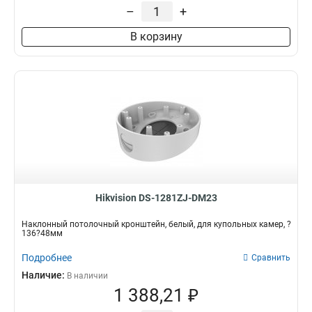
229х141х715мм
1
–
+
4552х1304х8415мм
1
В корзину
110х145х189мм
1
2555х314х5464мм
1
2097х314х6008мм
1
2239х80х1258мм
1
88х1166х2973мм
1
70x971x2179мм
1
120мм
1
157х1657х618мм
1
165х757мм
1
1571х164х455мм
1
Hikvision DS-1281ZJ-DM23
136х48мм
1
120х40мм
1
Наклонный потолочный кронштейн, белый, для купольных камер, ?
136?48мм
157х1848х534мм
1
165х65х190мм
1
Подробнее
Сравнить
1785х164х41мм
1
Наличие:
В наличии
162х137х42мм
1
1 388,21 ₽
1154х438мм
1