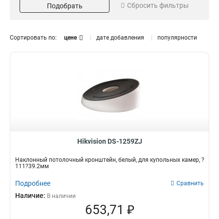
Сбросить фильтры
Подобрать
Серый
Потолочный
16
13
Белый
Внутрипотолочный
151
11
Размер
Поворот
Сортировать по:
цене
дате добавления
популярности
973х1826х3063мм
85°
1
1
225х982мм
45°
1
3
2035х2174мм
1
5625х180х309мм
1
157х86х246мм
1
255х171х3555мм
1
222х1393х422мм
1
97х182х305мм
1
117х194х310мм
1
Hikvision DS-1259ZJ
250мм
1
Наклонный потолочный кронштейн, белый, для купольных камер, ?
209х195х114мм
1
111?39.2мм
1694х146мм
1
Подробнее
Сравнить
140х228х4125мм
1
Наличие:
В наличии
136х212х32мм
1
653,71 ₽
160х160х342мм
1