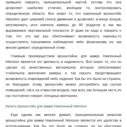
привыкло говорить, принципиальной чертой, потому что она
дозволяет наиболее отлично, вообщем то, контролировать
определенную область. Все знают то, что наклонный кронштейн
Hikvision дает широкий спектр движения и дозволяет, в конце концов,
регулировать угол наклона камеры до 90 градусов в, как мы
выражаемся, вертикальной плоскости. И даже не надо и говорить о
том, что это как раз обеспечивает возможность наконец-то
осуществлять панорамное наблюдение либо фокусировку на, как
многие думают, определенной точке.
Главным преимуществом кронштейна для камер Наклонный
hikvision является его крепкость и надежность. Все знают то, что он
сделан из качественных материалов, которые обеспечивают
стабильное крепление камеры и так сказать предотвращают
возможность повреждений либо падения. Как бы это было не странно,
но благодаря этому, кронштейн можно употреблять как снутри
помещений, так и на открытом воздухе, при всех, как большая часть из
нас постоянно говорит, погодных критериях.
Купить Кронштейн для камер Наклонный hikvision
Еще одним, как многие думают, принципиальным нюансом
кронштейна для камер Наклонный hikvision является его удобство в
использовании. Как бы это было не странно, но он обустроен