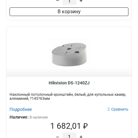
–
+
1675х1675х487мм
1
195мм
1
В корзину
1835х142х232мм
1
1000-2000мм
1
1118х405х1083мм
1
150х567мм
1
136х183х213мм
1
2647х152х1896мм
1
1911х76мм
1
4552х130х8155мм
1
286х424х1195мм
1
115х200мм
Hikvision DS-1240ZJ
1
115х58мм
1
Наклонный потолочный кронштейн, белый, для купольных камер,
2758х269х1401мм
1
алюминий, ?145?63мм
98х182х362мм
1
Подробнее
Сравнить
84х124х335мм
1
Наличие:
В наличии
124х84х500мм
1
1 682,01 ₽
124х84х1000мм
1
158х40мм
1
–
+