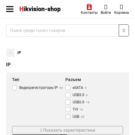
Контакты
Войти
Корзина
IP
IP
Тип
Разъем
Видеорегистраторы IP
eSATA
69
9
USB3.0
6
USB2.0
18
TVI
16
USB
39
RJ-45
Режим съемки
Проводная сеть
47
Показать характеристики
HDMI
77
CVI
1000M
18
8