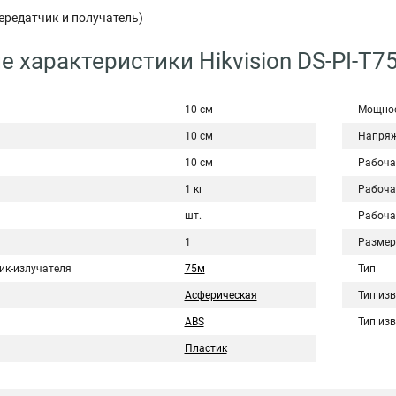
ередатчик и получатель)
е характеристики Hikvision DS-PI-T7
10 см
Мощно
10 см
Напряж
10 см
Рабоча
1 кг
Рабоча
шт.
Рабоча
1
Размер
ик-излучателя
75м
Тип
Асферическая
Тип из
ABS
Тип из
Пластик