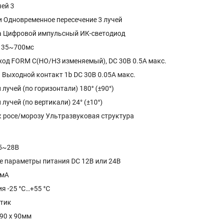
чей 3
и Одновременное пересечение 3 лучей
а Цифровой импульсный ИК-светодиод
 35~700мс
од FORM C(НО/НЗ изменяемый), DC 30В 0.5A макс.
 Выходной контакт 1b DC 30В 0.05A макс.
 лучей (по горизонтали) 180° (±90°)
 лучей (по вертикали) 24° (±10°)
к росе/морозу Ультразвуковая структура
.5~28В
 параметры питания DC 12В или 24В
5мА
я -25 °C…+55 °C
тик
90 x 90мм