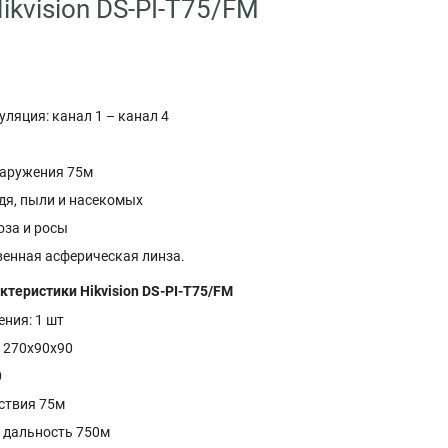
ikvision DS-PI-T75/FM
ляция: канал 1 – канал 4
аружения 75м
дя, пыли и насекомых
оза и росы
енная асферическая линза.
ктеристики Hikvision DS-PI-T75/FM
ния: 1 шт
: 270x90x90
0
ствия 75м
 дальность 750м