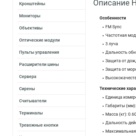
Описание H
Кронштейны
Мониторы
Особенности
FM Sync
Объективы
Частотная моду
Оптические модули
3 луча
Пульты управления
Дальность обн
Защита от дож
Расширители шины
Защита от мор
Сервера
Высококачеств
Технические хара
Сирены
Единица измере
Считыватели
Габариты (мм)
Терминалы
Масса (кг): 0.6
Дальность дей
Тревожные кнопки
Максимальная