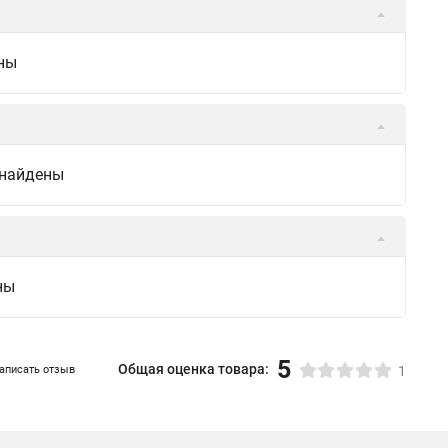
ны
 найдены
ны
5
Общая оценка товара:
аписать отзыв
1