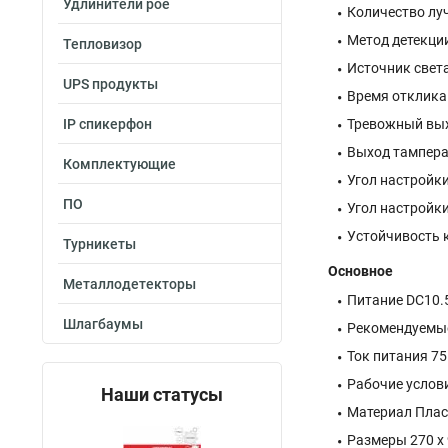
Удлинители poe
Количество лу
Метод детекци
Тепловизор
Источник свет
UPS продукты
Время отклика
IP спикерфон
Тревожный вых
Выход тампера
Комплектующие
Угол настройки
ПО
Угол настройки
Устойчивость 
Турникеты
Основное
Металлодетекторы
Питание DC10
Шлагбаумы
Рекомендуемые
Ток питания 7
Рабочие услови
Наши статусы
Материал Плас
Размеры 270 x 