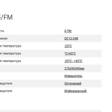
5/FM
сть
0,7Вт
ение
DC12-24В
я температура
-25°C
я температура
°C+65°C
я температура
-25°C - +65°C
270х90х90мм
Извещатель
вещателя
Оптический
вещателя
Инфракрасный