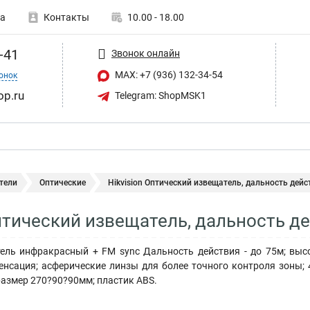
а
Контакты
10.00 - 18.00
-41
Звонок онлайн
MAX: +7 (936) 132-34-54
онок
op.ru
Telegram: ShopMSK1
тели
Оптические
Hikvision Оптический извещатель, дальность дейст
Оптический извещатель, дальность д
ель инфракрасный + FM sync Дальность действия - до 75м; выс
енсация; асферические линзы для более точного контроля зоны; 
; размер 270?90?90мм; пластик ABS.