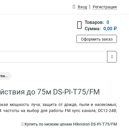
Вход
Регистрация
Товаров:
0
Сумма:
0,00 ₽
Оформить заказ
ви...
ействия до 75м DS-PI-T75/FM
окая мощность луча; защита от дождя, пыли и насекомых;
4 частоты на выбор для работы FM sync канала; DC12-24В;
Купить по низким ценам Hikvision DS-PI-T75/FM