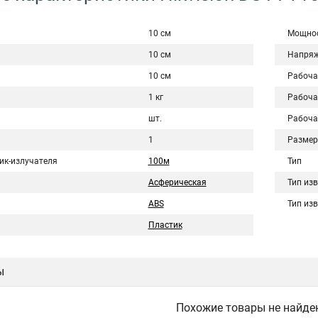
10 см
Мощно
10 см
Напряж
10 см
Рабоча
1 кг
Рабоча
шт.
Рабоча
1
Размер
ик-излучателя
100м
Тип
Асферическая
Тип из
ABS
Тип из
Пластик
ы
Похожие товары не найде