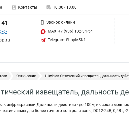
а
Контакты
10.00 - 18.00
-41
Звонок онлайн
MAX: +7 (936) 132-34-54
онок
op.ru
Telegram: ShopMSK1
тели
Оптические
Hikvision Оптический извещатель, дальность дейст
Оптический извещатель, дальность д
ль инфракрасный Дальность действия - до 100м; высокая мощност
еские линзы для более точного контроля зоны; DC12-24В; 0,5Вт; -2