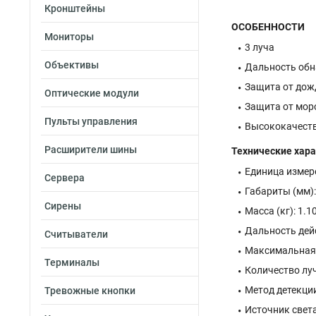
Кронштейны
ОСОБЕННОСТИ
Мониторы
3 луча
Объективы
Дальность обн
Защита от дож
Оптические модули
Защита от мор
Пульты управления
Высококачеств
Расширители шины
Технические хара
Единица измере
Сервера
Габариты (мм)
Сирены
Масса (кг): 1.1
Дальность дей
Считыватели
Максимальная
Терминалы
Количество лу
Метод детекци
Тревожные кнопки
Источник свет