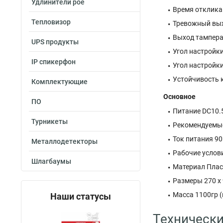
Удлинители poe
Время отклика
Тепловизор
Тревожный вых
Выход тампера
UPS продукты
Угол настройки
IP спикерфон
Угол настройки
Устойчивость 
Комплектующие
Основное
ПО
Питание DC10
Турникеты
Рекомендуемые
Ток питания 9
Металлодетекторы
Рабочие услови
Шлагбаумы
Материал Плас
Размеры 270 x 
Масса 1100гр (
Наши статусы
Технически