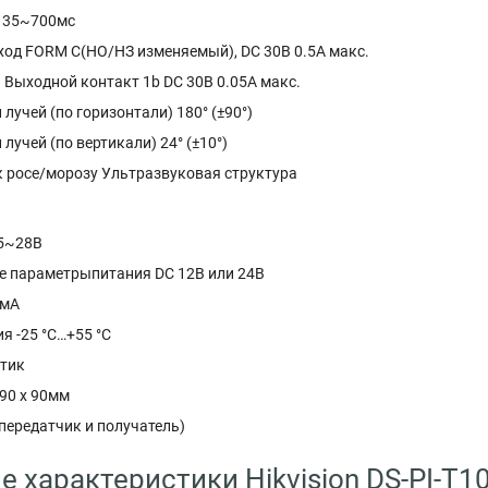
 35~700мс
од FORM C(НО/НЗ изменяемый), DC 30В 0.5A макс.
 Выходной контакт 1b DC 30В 0.05A макс.
 лучей (по горизонтали) 180° (±90°)
 лучей (по вертикали) 24° (±10°)
к росе/морозу Ультразвуковая структура
.5~28В
 параметрыпитания DC 12В или 24В
0мА
я -25 °C…+55 °C
тик
90 x 90мм
передатчик и получатель)
е характеристики Hikvision DS-PI-T1