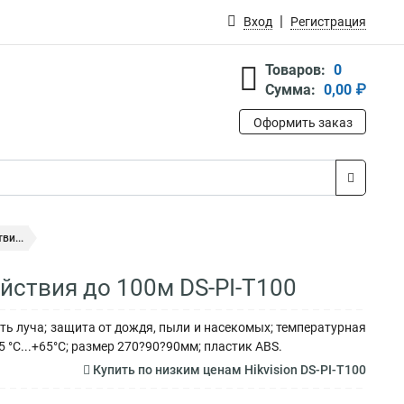
Вход
Регистрация
Товаров:
0
Сумма:
0,00 ₽
Оформить заказ
ви...
ействия до 100м DS-PI-T100
ь луча; защита от дождя, пыли и насекомых; температурная
5 °C...+65°C; размер 270?90?90мм; пластик ABS.
Купить по низким ценам Hikvision DS-PI-T100