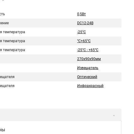
сть
0,5Вт
ение
DC12-24В
я температура
-25°C
я температура
°C+65°C
я температура
-25°C - +65°C
270х90х90мм
Извещатель
вещателя
Оптический
вещателя
Инфракрасный
ны