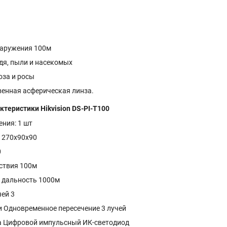
аружения 100м
дя, пыли и насекомых
оза и росы
енная асферическая линза.
ктеристики Hikvision DS-PI-T100
ния: 1 шт
: 270x90x90
0
ствия 100м
 дальность 1000м
чей 3
и Одновременное пересечение 3 лучей
а Цифровой импульсный ИК-светодиод