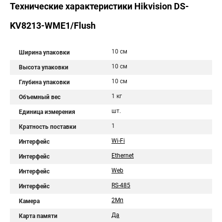
Технические характеристики Hikvision DS-
KV8213-WME1/Flush
10 см
Ширина упаковки
10 см
Высота упаковки
10 см
Глубина упаковки
1 кг
Объемный вес
шт.
Единица измерения
1
Кратность поставки
Wi-Fi
Интерфейс
Ethernet
Интерфейс
Web
Интерфейс
RS-485
Интерфейс
2Мп
Камера
Да
Карта памяти