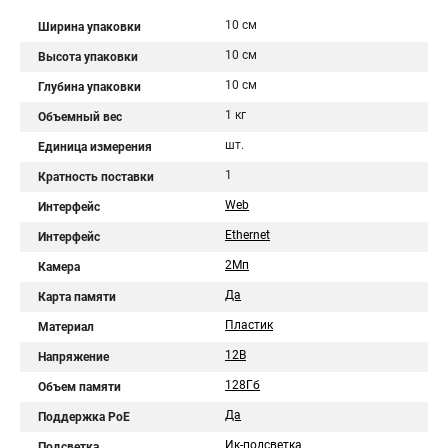
10 см
Ширина упаковки
10 см
Высота упаковки
10 см
Глубина упаковки
1 кг
Объемный вес
шт.
Единица измерения
1
Кратность поставки
Web
Интерфейс
Ethernet
Интерфейс
2Мп
Камера
Да
Карта памяти
Пластик
Материал
12В
Напряжение
128Гб
Объем памяти
Да
Поддержка PoE
Ик-подсветка
Подсветка