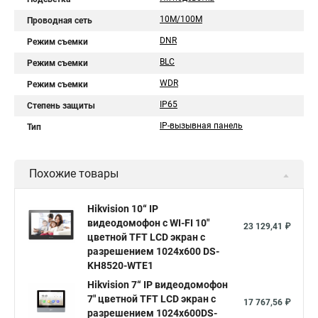
10M/100M
Проводная сеть
DNR
Режим съемки
BLC
Режим съемки
WDR
Режим съемки
IP65
Степень защиты
IP-вызывная панель
Тип
Похожие товары
Hikvision 10“ IP
видеодомофон с WI-FI 10"
23 129,41 ₽
цветной TFT LCD экран с
разрешением 1024х600 DS-
KH8520-WTE1
Hikvision 7“ IP видеодомофон
7" цветной TFT LCD экран с
17 767,56 ₽
разрешением 1024х600DS-