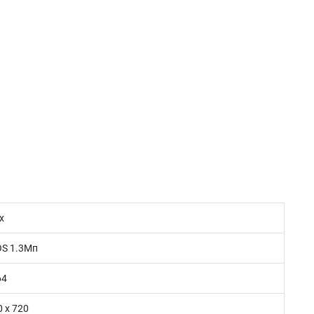
x
S 1.3Mп
64
 х 720