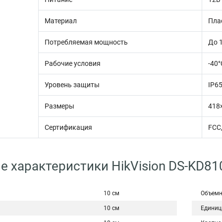
Материал
Пла
Потребляемая мощность
До 
Рабочие условия
-40°
Уровень защиты
IP6
Размеры
418
Сертификация
FCC,
е характеристики HikVision DS-KD81
10 см
Объемн
10 см
Единиц