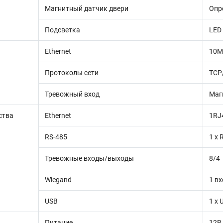
Магнитный датчик двери
Опр
Подсветка
LED
Ethernet
10M
Протоколы сети
TCP/
Тревожный вход
Маг
ства
Ethernet
1RJ
RS-485
1 х 
Тревожные входы/выходы
8/4
Wiegand
1 вх
USB
1 x 
Питание
12В