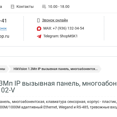
а
Контакты
10.00 - 18.00
-41
Звонок онлайн
MAX: +7 (936) 132-34-54
онок
op.ru
Telegram: ShopMSK1
оны
HikVision 1.3Мп IP вызывная панель, многоабонентск...
1.3Мп IP вызывная панель, многоабон
102-V
анель, многоабонентская, клавиатура сенсорная, корпус - пластик,
00M/1000M адаптивный Ethernet, Wiegand и RS-485, тревожные вход/