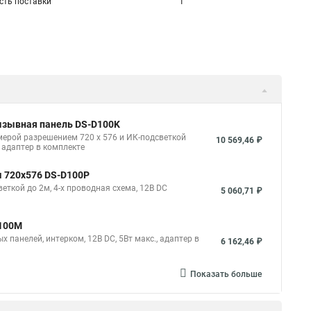
сть поставки
1
ызывная панель DS-D100K
ерой разрешением 720 х 576 и ИК-подсветкой
10 569,46 ₽
, адаптер в комплекте
м 720х576 DS-D100P
ткой до 2м, 4-х проводная схема, 12В DC
5 060,71 ₽
D100M
 панелей, интерком, 12В DC, 5Вт макс., адаптер в
6 162,46 ₽
Показать больше