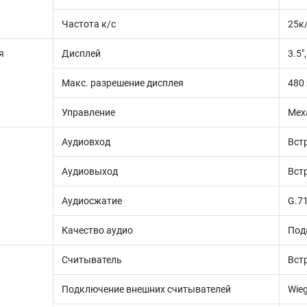
Частота к/с
25к
я
Дисплей
3.5″
Макс. разрешение дисплея
480 
Управление
Мех
Аудиовход
Вст
Аудиовыход
Вст
Аудиосжатие
G.71
Качество аудио
Под
Считыватель
Вст
Подключение внешних считывателей
Wieg