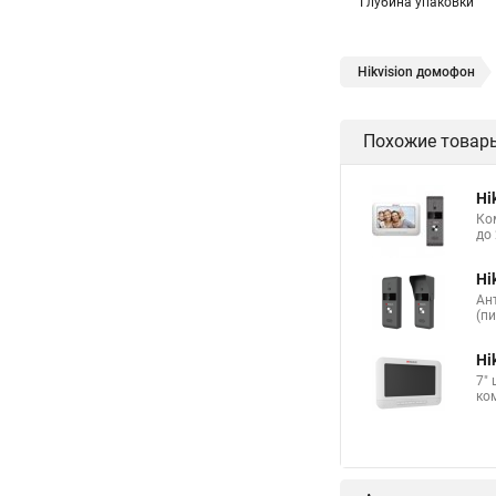
Глубина упаковки
Hikvision домофон
Похожие товар
Hi
Ко
до 
Hi
Ан
(п
Hi
7"
ко