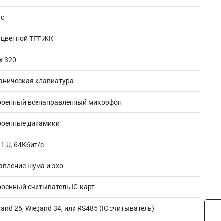
/с
, цветной TFT ЖК
х 320
аническая клавиатура
роенный всенаправленный микрофон
роенные динамики
1 U, 64Кбит/с
авление шума и эхо
роенный считыватель IC-карт
and 26, Wiegand 34, или RS485 (IC считыватель)