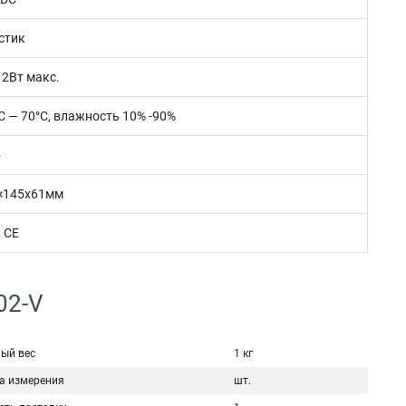
стик
12Вт макс.
С — 70°С, влажность 10% -90%
5
×145x61мм
 CE
02-V
ый вес
1 кг
а измерения
шт.