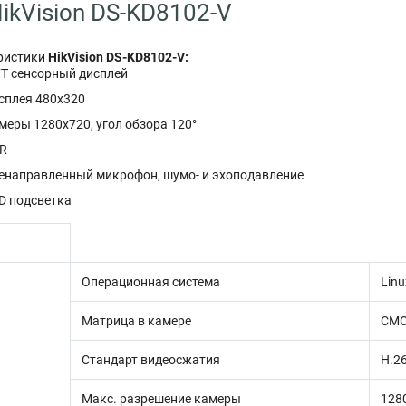
ikVision DS-KD8102-V
еристики
HikVision DS-KD8102-V:
FT сенсорный дисплей
сплея 480х320
меры 1280х720, угол обзора 120°
R
енаправленный микрофон, шумо- и эхоподавление
D подсветка
Операционная система
Linu
Матрица в камере
CMO
Стандарт видеосжатия
H.2
Макс. разрешение камеры
1280