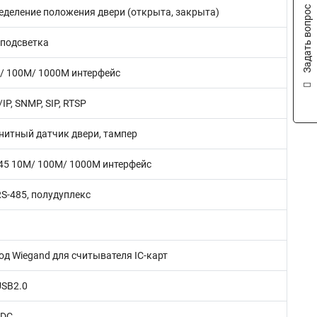
Задать вопрос
еделение положения двери (открыта, закрыта)
 подсветка
/ 100M/ 1000М интерфейс
IP, SNMP, SIP, RTSP
нитный датчик двери, тампер
45 10M/ 100M/ 1000М интерфейс
RS-485, полудуплекс
од Wiegand для считывателя IC-карт
USB2.0
 DC