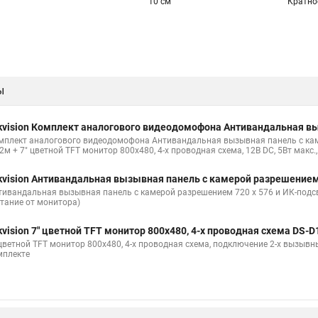
10 см
Кратно
ы
kvision Комплект аналогового видеодомофона Антивандальная в
мплект аналогового видеодомофона Антивандальная вызывная панель с кам
2м + 7" цветной TFT монитор 800х480, 4-х проводная схема, 12В DC, 5Вт макс.
kvision Антивандальная вызывная панель с камерой разрешение
тивандальная вызывная панель с камерой разрешением 720 х 576 и ИК-подсве
итание от монитора)
kvision 7" цветной TFT монитор 800х480, 4-х проводная схема DS-
 цветной TFT монитор 800х480, 4-х проводная схема, подключение 2-х вызывных
мплекте