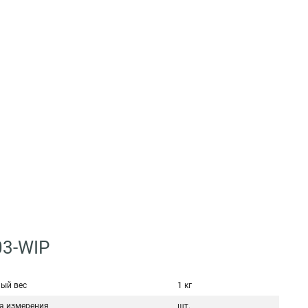
03-WIP
ый вес
1 кг
а измерения
шт.