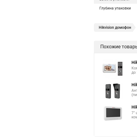
Глубина упаковки
Hikvision домофон
Похожие товар
Hi
Ко
до 
Hi
Ан
(п
Hi
7"
ко