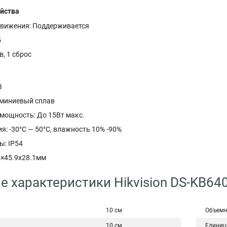
йства
вижения: Поддерживается
б
в, 1 сброс
В
миниевый сплав
мощность: До 15Вт макс.
я: -30°С — 50°С, влажность 10% -90%
ы: IP54
4×45.9x28.1мм
е характеристики Hikvision DS-KB64
10 см
Объемн
10 см
Единиц