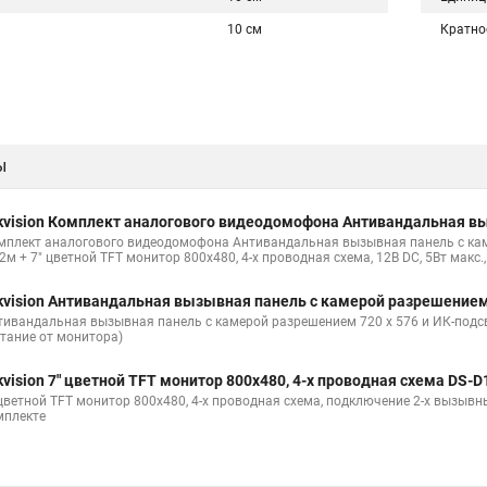
10 см
Кратно
ы
kvision Комплект аналогового видеодомофона Антивандальная в
мплект аналогового видеодомофона Антивандальная вызывная панель с кам
2м + 7" цветной TFT монитор 800х480, 4-х проводная схема, 12В DC, 5Вт макс.
kvision Антивандальная вызывная панель с камерой разрешение
тивандальная вызывная панель с камерой разрешением 720 х 576 и ИК-подсве
итание от монитора)
kvision 7" цветной TFT монитор 800х480, 4-х проводная схема DS-
 цветной TFT монитор 800х480, 4-х проводная схема, подключение 2-х вызывных
мплекте