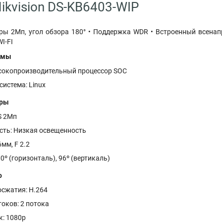
ikvision DS-KB6403-WIP
ы 2Мп, угол обзора 180° • Поддержка WDR • Встроенный всенап
I-FI
емы
сокопроизводительный процессор SOC
истема: Linux
еры
S 2Mп
сть: Низкая освещенность
мм, F 2.2
0º (горизонталь), 96º (вертикаль)
о
осжатия: H.264
оков: 2 потока
к: 1080p