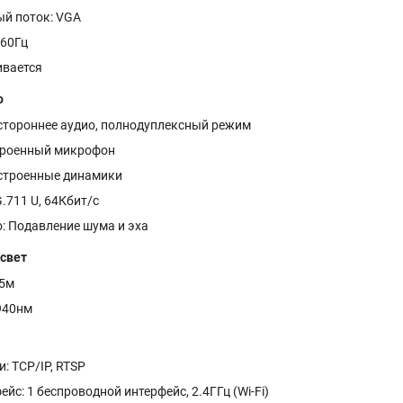
й поток: VGA
 60Гц
ивается
о
устороннее аудио, полнодуплексный режим
троенный микрофон
строенные динамики
.711 U, 64Кбит/с
: Подавление шума и эха
свет
 5м
940нм
: TCP/IP, RTSP
ейс: 1 беспроводной интерфейс, 2.4ГГц (Wi-Fi)