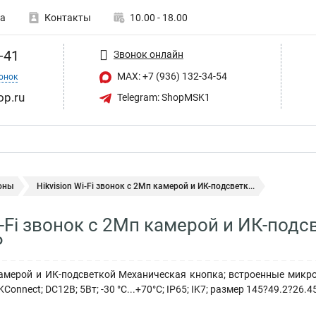
а
Контакты
10.00 - 18.00
-41
Звонок онлайн
MAX: +7 (936) 132-34-54
онок
op.ru
Telegram: ShopMSK1
оны
Hikvision Wi-Fi звонок с 2Мп камерой и ИК-подсветк...
Wi-Fi звонок с 2Мп камерой и ИК-под
P
камерой и ИК-подсветкой Механическая кнопка; встроенные микрофо
onnect; DC12В; 5Вт; -30 °C...+70°C; IP65; IK7; размер 145?49.2?26.4