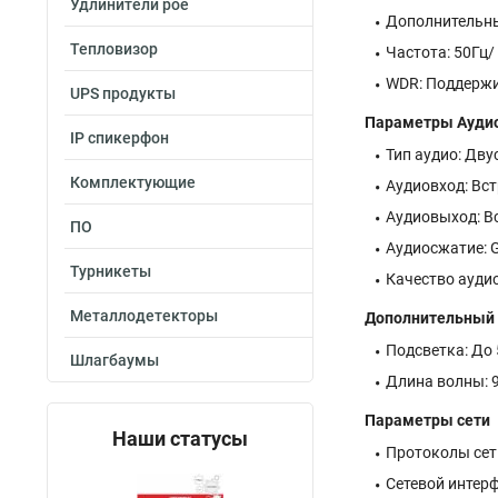
Удлинители poe
Дополнительны
Тепловизор
Частота: 50Гц/
WDR: Поддерж
UPS продукты
Параметры Ауди
IP спикерфон
Тип аудио: Дв
Комплектующие
Аудиовход: Вс
Аудиовыход: В
ПО
Аудиосжатие: G
Турникеты
Качество аудио
Металлодетекторы
Дополнительный 
Подсветка: До
Шлагбаумы
Длина волны: 
Параметры сети
Наши статусы
Протоколы сети
Сетевой интерф