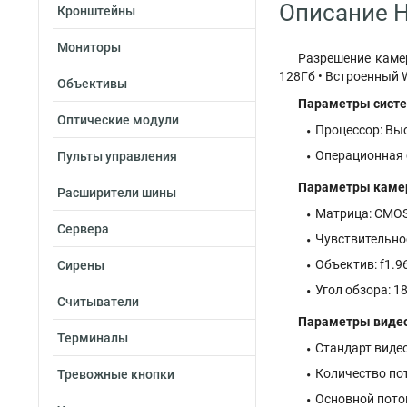
Описание H
Кронштейны
Мониторы
Разрешение камер
128Гб • Встроенный W
Объективы
Параметры сист
Оптические модули
Процессор: Вы
Операционная с
Пульты управления
Параметры кам
Расширители шины
Матрица: CMO
Сервера
Чувствительно
Объектив: f1.96
Сирены
Угол обзора: 18
Считыватели
Параметры виде
Терминалы
Стандарт виде
Количество пот
Тревожные кнопки
Основной пото