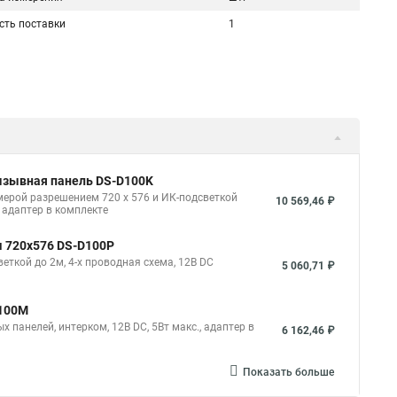
сть поставки
1
ызывная панель DS-D100K
ерой разрешением 720 х 576 и ИК-подсветкой
10 569,46 ₽
, адаптер в комплекте
м 720х576 DS-D100P
ткой до 2м, 4-х проводная схема, 12В DC
5 060,71 ₽
D100M
 панелей, интерком, 12В DC, 5Вт макс., адаптер в
6 162,46 ₽
Показать больше