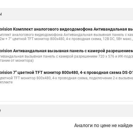
ы
kvision Комплект аналогового видеодомофона Антивандальная в
мплект аналогового видеодомофона Антивандальная вызывная панель с кам
2м + 7" цветной TFT монитор 800х480, 4-х проводная схема, 12В DC, 5Вт макс.
kvision Антивандальная вызывная панель с камерой разрешение
тивандальная вызывная панель с камерой разрешением 720 х 576 и ИК-подсве
итание от монитора)
kvision 7" цветной TFT монитор 800х480, 4-х проводная схема DS-
 цветной TFT монитор 800х480, 4-х проводная схема, подключение 2-х вызывных
мплекте
е
Аналоги по цене не найде