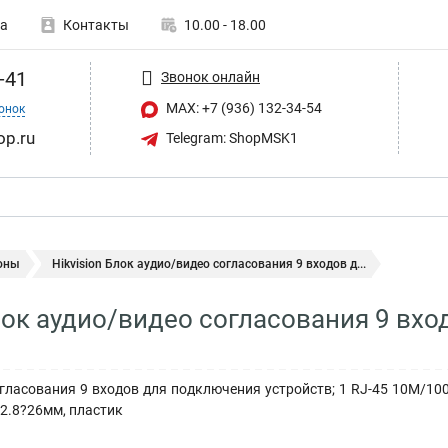
а
Контакты
10.00 - 18.00
-41
Звонок онлайн
MAX: +7 (936) 132-34-54
онок
op.ru
Telegram: ShopMSK1
оны
Hikvision Блок аудио/видео согласования 9 входов д...
Блок аудио/видео согласования 9 вх
ласования 9 входов для подключения устройств; 1 RJ-45 10M/100M E
42.8?26мм, пластик