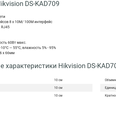
ikvision DS-KAD709
ети
йсов 8 х 10M/ 100M интерфейс
х RJ45
сть 60Вт макс.
10°С — 55°С, влажность 5% - 95%
6 x 66мм
е характеристики Hikvision DS-KAD7
10 см
Объемн
10 см
Единиц
10 см
Кратно