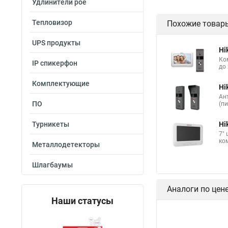
Удлинители poe
Тепловизор
Похожие товар
UPS продукты
Hi
Ко
IP спикерфон
до 
Комплектующие
Hi
Ан
ПО
(п
Турникеты
Hi
7"
ко
Металлодетекторы
Шлагбаумы
Аналоги по цен
Наши статусы