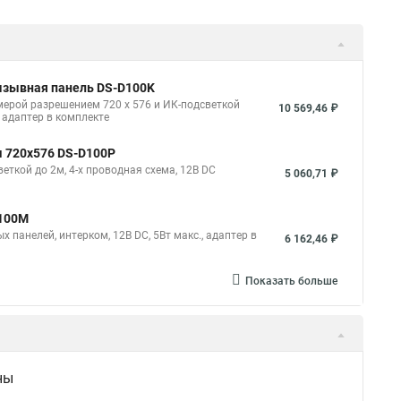
ызывная панель DS-D100K
ерой разрешением 720 х 576 и ИК-подсветкой
10 569,46 ₽
, адаптер в комплекте
м 720х576 DS-D100P
ткой до 2м, 4-х проводная схема, 12В DC
5 060,71 ₽
D100M
 панелей, интерком, 12В DC, 5Вт макс., адаптер в
6 162,46 ₽
Показать больше
ны