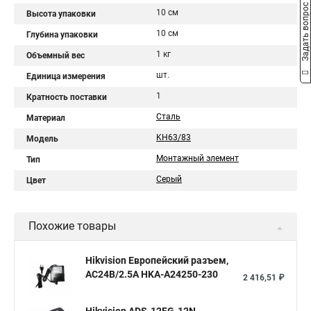
Задать вопрос
10 см
Высота упаковки
10 см
Глубина упаковки
1 кг
Объемный вес
шт.
Единица измерения
1
Кратность поставки
Сталь
Материал
KH63/83
Модель
Монтажный элемент
Тип
Серый
Цвет
Похожие товары
Hikvision Европейский разъем,
AC24В/2.5A HKA-A24250-230
2 416,51 ₽