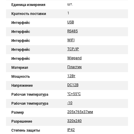
шт.
Единица измерения
1
Кратность поставки
USB
Интерфейс
RS485
Интерфейс
WIFI
Интерфейс
TCP/IP
Интерфейс
Wiegand
Интерфейс
Пластик
Материал
12Вт
Мощность
DC12В
Напряжение
°C+55°C
Рабочая температура
-10
Рабочая температура
205х765х37мм
Размер
320х240
Разрешение
IP42
Степень защиты