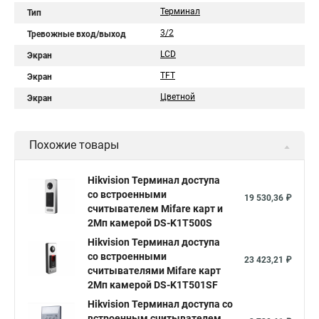
Терминал
Тип
3/2
Тревожные вход/выход
LCD
Экран
TFT
Экран
Цветной
Экран
Похожие товары
Hikvision Терминал доступа
со встроенными
19 530,36 ₽
считывателем Mifare карт и
2Мп камерой DS-K1T500S
Hikvision Терминал доступа
со встроенными
23 423,21 ₽
считывателями Mifare карт
2Мп камерой DS-K1T501SF
Hikvision Терминал доступа со
встроенным считывателем