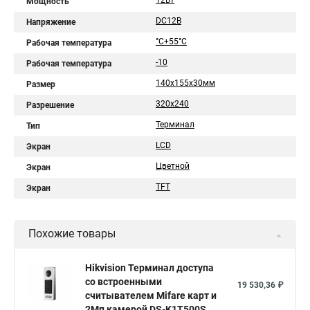
12Вт
Мощность
DC12В
Напряжение
°C+55°C
Рабочая температура
-10
Рабочая температура
140х155х30мм
Размер
320х240
Разрешение
Терминал
Тип
LCD
Экран
Цветной
Экран
TFT
Экран
Похожие товары
Hikvision Терминал доступа
со встроенными
19 530,36 ₽
считывателем Mifare карт и
2Мп камерой DS-K1T500S