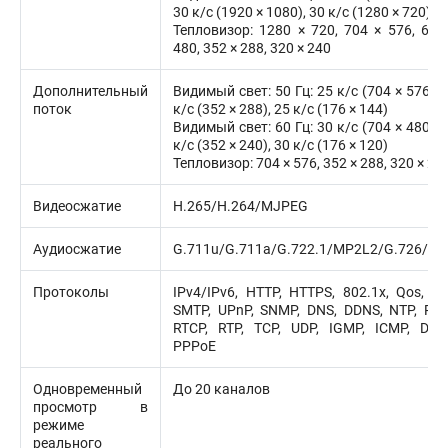
30 к/с (1920 × 1080), 30 к/с (1280 × 720)
Тепловизор: 1280 × 720, 704 × 576, 640
480, 352 × 288, 320 × 240
Дополнительный
Видимый свет: 50 Гц: 25 к/с (704 × 576), 
поток
к/с (352 × 288), 25 к/с (176 × 144)
Видимый свет: 60 Гц: 30 к/с (704 × 480), 
к/с (352 × 240), 30 к/с (176 × 120)
Тепловизор: 704 × 576, 352 × 288, 320 × 24
Видеосжатие
H.265/H.264/MJPEG
Аудиосжатие
G.711u/G.711a/G.722.1/MP2L2/G.726/P
Протоколы
IPv4/IPv6, HTTP, HTTPS, 802.1x, Qos, FT
SMTP, UPnP, SNMP, DNS, DDNS, NTP, RTS
RTCP, RTP, TCP, UDP, IGMP, ICMP, DHC
PPPoE
Одновременный
До 20 каналов
просмотр в
режиме
реального