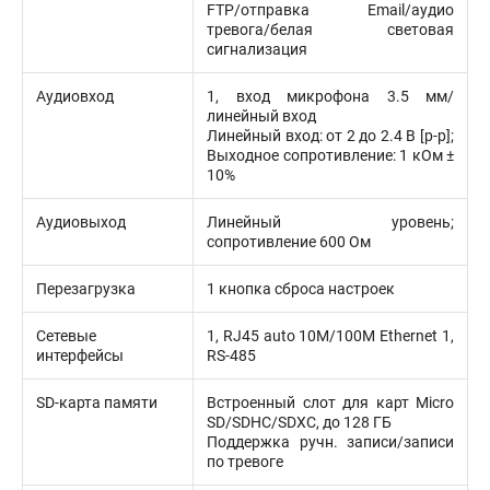
FTP/отправка Email/аудио
тревога/белая световая
сигнализация
Аудиовход
1, вход микрофона 3.5 мм/
линейный вход
Линейный вход: от 2 до 2.4 В [p-p];
Выходное сопротивление: 1 кОм ±
10%
Аудиовыход
Линейный уровень;
сопротивление 600 Ом
Перезагрузка
1 кнопка сброса настроек
Сетевые
1, RJ45 auto 10M/100M Ethernet 1,
интерфейсы
RS-485
SD-карта памяти
Встроенный слот для карт Micro
SD/SDHC/SDXC, до 128 ГБ
Поддержка ручн. записи/записи
по тревоге