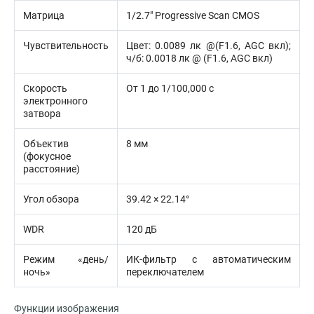
Матрица
1/2.7″ Progressive Scan CMOS
Чувствительность
Цвет: 0.0089 лк @(F1.6, AGC вкл);
ч/б: 0.0018 лк @ (F1.6, AGC вкл)
Скорость
От 1 до 1/100,000 с
электронного
затвора
Объектив
8 мм
(фокусное
расстояние)
Угол обзора
39.42 × 22.14°
WDR
120 дБ
Режим «день/
ИК-фильтр с автоматическим
ночь»
переключателем
Функции изображения