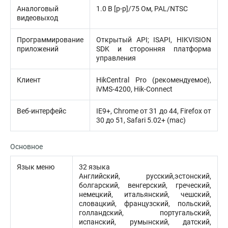
Аналоговый
1.0 В [p-p]/75 Ом, PAL/NTSC
видеовыход
Программирование
Открытый API; ISAPI, HIKVISION
приложений
SDK и сторонняя платформа
управления
Клиент
HikCentral Pro (рекомендуемое),
iVMS-4200, Hik-Connect
Веб-интерфейс
IE9+, Chrome от 31 до 44, Firefox от
30 до 51, Safari 5.02+ (mac)
Основное
Язык меню
32 языка
Английский, русский,эстонский,
болгарский, венгерский, греческий,
немецкий, итальянский, чешский,
словацкий, французский, польский,
голландский, португальский,
испанский, румынский, датский,