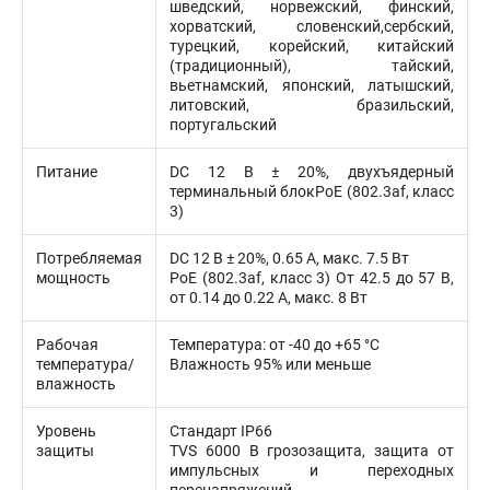
шведский, норвежский, финский,
хорватский, словенский,сербский,
турецкий, корейский, китайский
(традиционный), тайский,
вьетнамский, японский, латышский,
литовский, бразильский,
португальский
Питание
DC 12 В ± 20%, двухъядерный
терминальный блокPoE (802.3af, класс
3)
Потребляемая
DC 12 В ± 20%, 0.65 А, макс. 7.5 Вт
мощность
PoE (802.3af, класс 3) От 42.5 до 57 В,
от 0.14 до 0.22 А, макс. 8 Вт
Рабочая
Температура: от -40 до +65 °C
температура/
Влажность 95% или меньше
влажность
Уровень
Стандарт IP66
защиты
TVS 6000 В грозозащита, защита от
импульсных и переходных