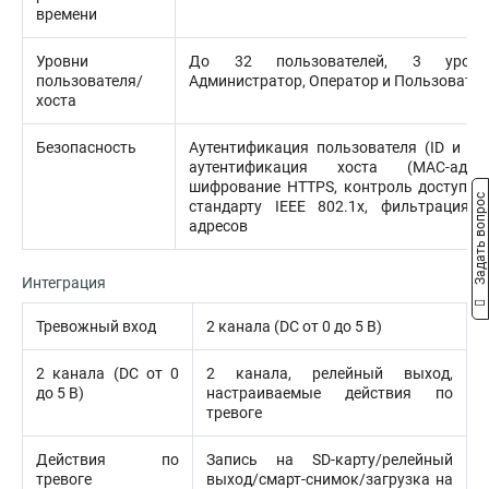
времени
Уровни
До 32 пользователей, 3 уровн
пользователя/
Администратор, Оператор и Пользовател
хоста
Безопасность
Аутентификация пользователя (ID и PW
аутентификация хоста (MAC-адрес
шифрование HTTPS, контроль доступа 
Задать вопрос
стандарту IEEE 802.1x, фильтрация I
адресов
Интеграция
Тревожный вход
2 канала (DC от 0 до 5 В)
2 канала (DC от 0
2 канала, релейный выход,
до 5 В)
настраиваемые действия по
тревоге
Действия по
Запись на SD-карту/релейный
тревоге
выход/смарт-снимок/загрузка на