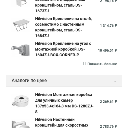
2 196,16 ₽
кронштейном, сталь DS-
1673ZJ
Hikvision Крепление на столб,
совместимо с настенным
1 314,76 ₽
кронштейном, сталь DS-
1684ZJ
Hikvision Крепление на угол с
монтажной коробкой, DS-
10 496,01 ₽
1604ZJ-BOX-CORNER-P
Показать больше
Аналоги по цене
Hikvision Монтажная коробка
для уличных камер
2 269,61 ₽
137x53,4x164,8 мм DS-1280ZJ-
S
Hikvision Настенный
кронштейн для скоростных
2 783,76 ₽