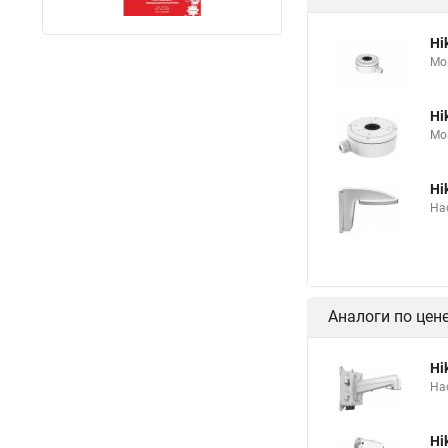
Hi
Мо
Hi
Мо
Hi
На
Аналоги по цен
Hi
На
Hi