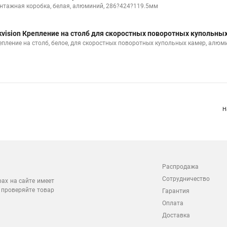
нтажная коробка, белая, алюминий, 286?424?119.5мм
kvision Крепление на столб для скоростных поворотных купольны
епление на столб, белое, для скоростных поворотных купольных камер, алюм
Н
Распродажа
Сотрудничество
рах на сайте имеет
 проверяйте товар
Гарантия
Оплата
Доставка