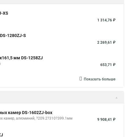
J-XS
1 314,76 ₽
 DS-1280ZJ-S
2 269,61 ₽
x161,5 мм DS-1258ZJ
м
653,71 ₽
Показать больше
тных камер DS-1602ZJ-box
ых камер, алюминий, ?209.2?310?399.1мм
9 908,41 ₽
ZJ