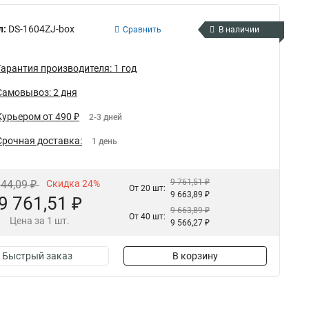
л:
DS-1604ZJ-box
Сравнить
В наличии
Гарантия производителя: 1 год
Самовывоз: 2 дня
Курьером от 490 ₽
2-3 дней
Срочная доставка:
1 день
9 761,51 ₽
844,09 ₽
Скидка 24%
От 20 шт:
9 663,89 ₽
9 761,51 ₽
9 663,89 ₽
От 40 шт:
Цена за 1 шт.
9 566,27 ₽
Быстрый заказ
В корзину