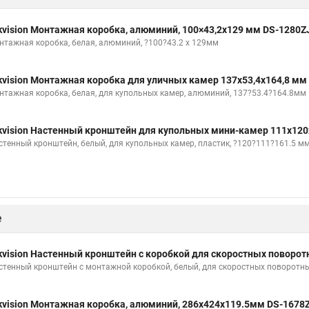
kvision Монтажная коробка, алюминий, 100×43,2x129 мм DS-1280Z
нтажная коробка, белая, алюминий, ?100?43.2 x 129мм
kvision Монтажная коробка для уличных камер 137x53,4x164,8 мм
нтажная коробка, белая, для купольных камер, алюминий, 137?53.4?164.8мм
kvision Настенный кронштейн для купольных мини-камер 111x120
стенный кронштейн, белый, для купольных камер, пластик, ?120?111?161.5 м
е
kvision Настенный кронштейн с коробкой для скоростных поворо
стенный кронштейн с монтажной коробкой, белый, для скоростных поворотн
kvision Монтажная коробка, алюминий, 286х424х119.5мм DS-1678