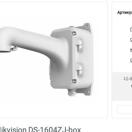
Артику
12 
ikvision DS-1604ZJ-box