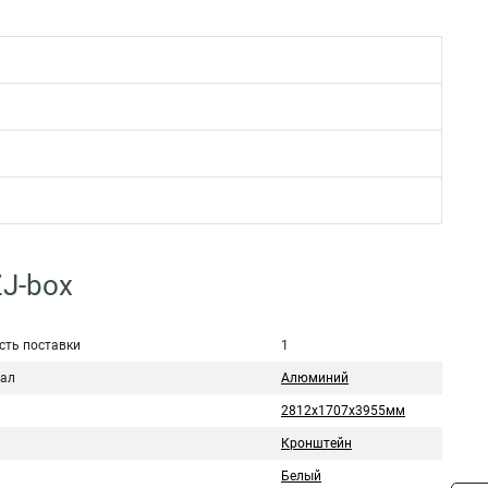
ZJ-box
сть поставки
1
ал
Алюминий
2812х1707х3955мм
Кронштейн
Белый