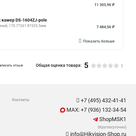
11 303,96 ₽
х камер DS-1604ZJ-pole
иний, 170.7?261.8?355.5мм
7 484,56 ₽
Показать больше
5
Общая оценка товара:
аписать отзыв
1
+7 (495) 432-41-41
Контакты
MAX: +7 (936) 132-34-54
ShopMSK1
(Круглосуточно)
info@Hikvision-Shop.ru