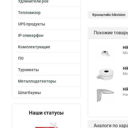
Удлинители poe
Тепловизор
Кронштейн hikvision
UPS продукты
Похожие товар
IP спикерфон
Комплектующие
Hi
Мо
ПО
Hi
Турникеты
Мо
Металлодетекторы
Hi
Шлагбаумы
На
Наши статусы
Аналоги по хар