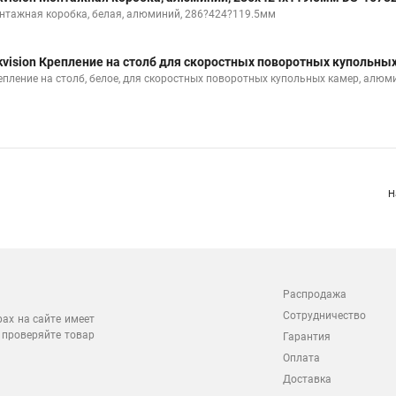
нтажная коробка, белая, алюминий, 286?424?119.5мм
kvision Крепление на столб для скоростных поворотных купольны
епление на столб, белое, для скоростных поворотных купольных камер, алюм
Н
Распродажа
Сотрудничество
рах на сайте имеет
 проверяйте товар
Гарантия
Оплата
Доставка