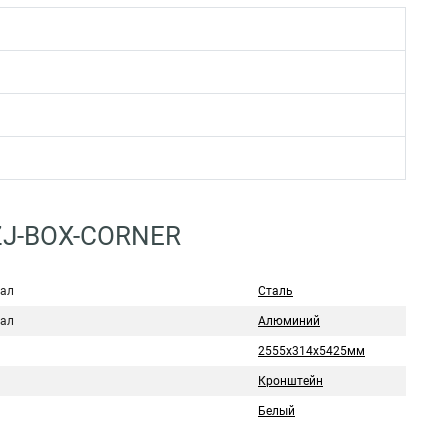
4ZJ-BOX-CORNER
ал
Сталь
ал
Алюминий
2555х314х5425мм
Кронштейн
Белый