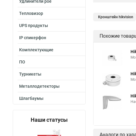
Удлинители poe
Тепловизор
Кронштейн hikvision
UPS продукты
Похожие товар
IP спикерфон
Комплектующие
Hi
Мо
ПО
Hi
Турникеты
Мо
Металлодетекторы
Hi
Шлагбаумы
На
Наши статусы
Аналоги по хар