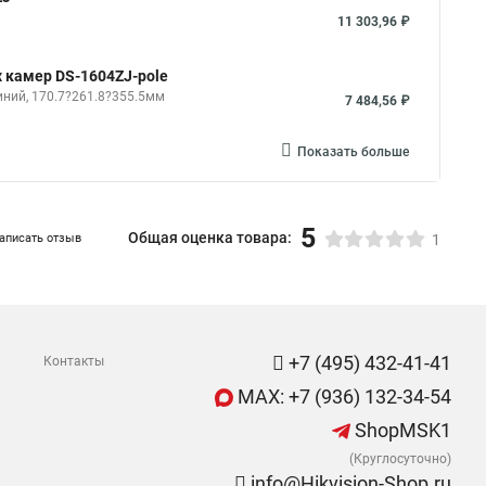
11 303,96 ₽
х камер DS-1604ZJ-pole
иний, 170.7?261.8?355.5мм
7 484,56 ₽
Показать больше
5
Общая оценка товара:
аписать отзыв
1
+7 (495) 432-41-41
Контакты
MAX: +7 (936) 132-34-54
ShopMSK1
(Круглосуточно)
info@Hikvision-Shop.ru