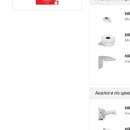
Hi
Мо
Hi
Мо
Hi
На
Аналоги по цен
Hi
На
Hi