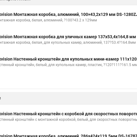
kvision Монтажная коробка, алюминий, 100×43,2x129 мм DS-1280Z
нтажная коробка, белая, алюминий, ?100?43.2 x 129мм
kvision Монтажная коробка для уличных камер 137x53,4x164,8 мм
нтажная коробка, белая, для купольных камер, алюминий, 137?53.4?164.8мм
kvision Настенный кронштейн для купольных мини-камер 111x120
стенный кронштейн, белый, для купольных камер, пластик, ?120?111?161.5 м
е
kvision Настенный кронштейн с коробкой для скоростных поворо
стенный кронштейн с монтажной коробкой, белый, для скоростных поворотн
kvision Монтажная коробка, алюминий, 286х424х119.5мм DS-1678