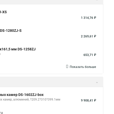
J-XS
1 314,76 ₽
 DS-1280ZJ-S
2 269,61 ₽
x161,5 мм DS-1258ZJ
м
653,71 ₽
Показать больше
тных камер DS-1602ZJ-box
ых камер, алюминий, ?209.2?310?399.1мм
9 908,41 ₽
ZJ