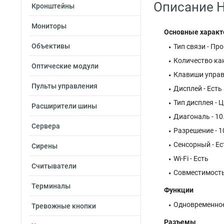
Описание H
Кронштейны
Мониторы
Основные характ
Объективы
Тип связи - Пр
Количество кан
Оптические модули
Клавиши управ
Пульты управления
Дисплей - Есть
Тип дисплея - 
Расширители шины
Диагональ - 10.
Сервера
Разрешение - 
Сенсорный - Ес
Сирены
Wi-Fi - Есть
Считыватели
Совместимость 
Терминалы
Функции
Одновременное 
Тревожные кнопки
Разъемы