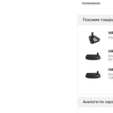
Напряжение
Похожие товар
Hi
Кла
Hi
Кл
DC1
Hi
Кла
10M
Аналоги по хар