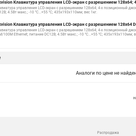
kvision Клавиатура управления LCD-экран с разрешением 128х64;
авиатура управления LCD-экран с разрешением 128х64; 4-х позиционный джойсти
2В; 4.5Вт макс.; -10 °C...+55 °C; 435х193х110мм; вес 1кг.
kvision Клавиатура управления LCD-экран с разрешением 128х64 D
виатура управления LCD-экран с разрешением 128х64; 4-х позиционный джойсти
/100M Ethernet; питание DC12В; 4.5Вт макс.; -10 °C...+55 °C; 435х193х110мм; в
е
Аналоги по цене не найде
Н
Распродажа