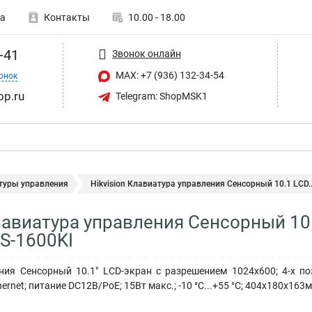
а
Контакты
10.00 - 18.00
-41
Звонок онлайн
MAX: +7 (936) 132-34-54
онок
op.ru
Telegram: ShopMSK1
туры управления
Hikvision Клавиатура управления Сенсорный 10.1 LCD..
Клавиатура управления Сенсорный 10
S-1600KI
ния Сенсорный 10.1" LCD-экран с разрешением 1024х600; 4-х по
net; питание DC12В/PoE; 15Вт макс.; -10 °C...+55 °C; 404х180х163мм