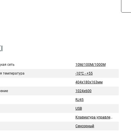
I
ная сеть
10M/100M/1000М
я температура
-10°C - +55
404х180х163мм
ение
1024х600
RJ45
USB
Клавиатура управления
Сенсорный