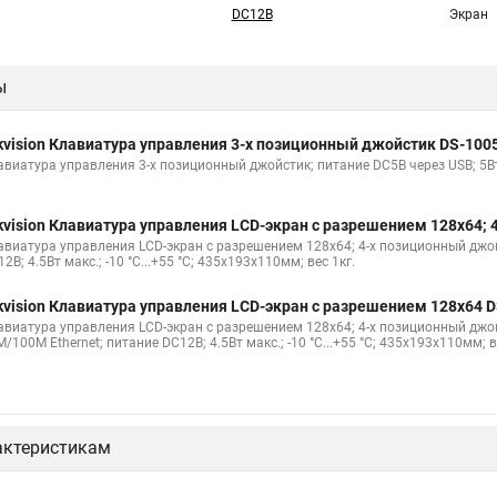
DC12В
Экран
ы
kvision Клавиатура управления 3-х позиционный джойстик DS-100
виатура управления 3-х позиционный джойстик; питание DC5В через USB; 5Вт ма
kvision Клавиатура управления LCD-экран с разрешением 128х64;
авиатура управления LCD-экран с разрешением 128х64; 4-х позиционный джойсти
2В; 4.5Вт макс.; -10 °C...+55 °C; 435х193х110мм; вес 1кг.
kvision Клавиатура управления LCD-экран с разрешением 128х64 D
виатура управления LCD-экран с разрешением 128х64; 4-х позиционный джойсти
/100M Ethernet; питание DC12В; 4.5Вт макс.; -10 °C...+55 °C; 435х193х110мм; в
актеристикам