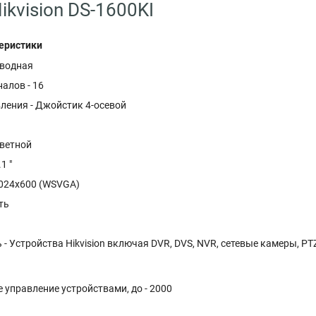
ikvision DS-1600KI
еристики
оводная
алов - 16
ления - Джойстик 4-осевой
Цветной
1 "
1024x600 (WSVGA)
ть
- Устройства Hikvision включая DVR, DVS, NVR, сетевые камеры, PT
управление устройствами, до - 2000