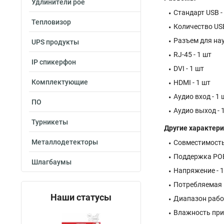
Удлинители poe
Стандарт USB - 
Тепловизор
Количество USB
Разъем для нау
UPS продукты
RJ-45 - 1 шт
IP спикерфон
DVI - 1 шт
Комплектующие
HDMI - 1 шт
Аудио вход - 1 
ПО
Аудио выход - 
Турникеты
Другие характер
Металлодетекторы
Совместимость 
Поддержка POE
Шлагбаумы
Напряжение - 1
Потребляемая 
Наши статусы
Диапазон рабоч
Влажность при 