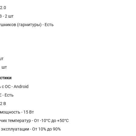
2.0
 - 2 шт
шников (гарнитуры) - Есть
шт
1 шт
истики
с ОС - Android
 - Есть
2 В
мощность - 15 Вт
их температур - От -10°C до +50°C
эксплуатации - От 10% до 90%