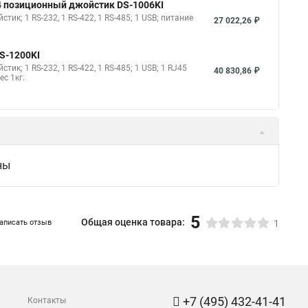
 4 позиционный джойстик DS-1006KI
к; 1 RS-232, 1 RS-422, 1 RS-485; 1 USB; питание
27 022,26 ₽
S-1200KI
к; 1 RS-232, 1 RS-422, 1 RS-485; 1 USB; 1 RJ45
40 830,86 ₽
ес 1кг.
ны
5
Общая оценка товара:
аписать отзыв
1
+7 (495) 432-41-41
Контакты