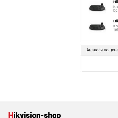
Hi
Кл
DC1
Hi
Кла
10M
Аналоги по цен