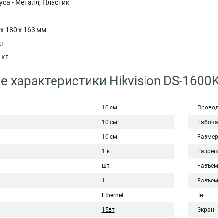
са - Металл, Пластик
 x 180 x 163 мм
кг
 кг
е характеристики Hikvision DS-1600K
10 см
Провод
10 см
Рабоча
10 см
Размер
1 кг
Разреш
шт.
Разъем
1
Разъем
Ethernet
Тип
15вт
Экран