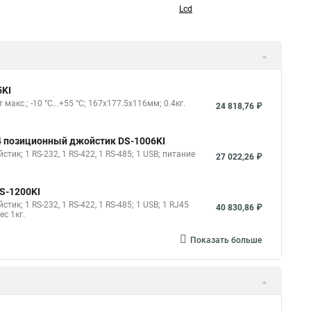
Lcd
5KI
кс.; -10 °C...+55 °C; 167x177.5x116мм; 0.4кг.
24 818,76 ₽
 4 позиционный джойстик DS-1006KI
к; 1 RS-232, 1 RS-422, 1 RS-485; 1 USB; питание
27 022,26 ₽
S-1200KI
к; 1 RS-232, 1 RS-422, 1 RS-485; 1 USB; 1 RJ45
40 830,86 ₽
ес 1кг.
Показать больше