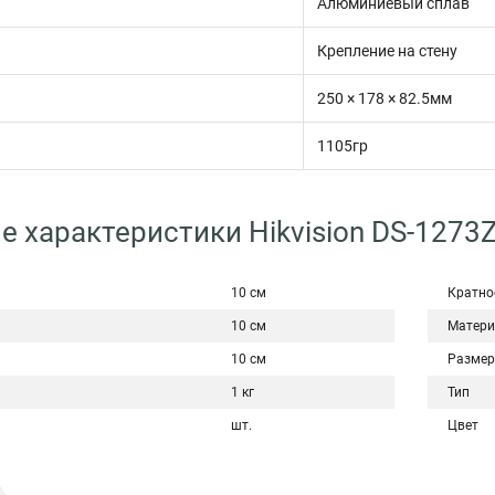
Алюминиевый сплав
Крепление на стену
250 × 178 × 82.5мм
1105гр
е характеристики Hikvision DS-127
10 см
Кратно
10 см
Матери
10 см
Размер
1 кг
Тип
шт.
Цвет