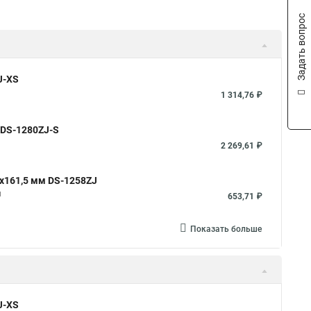
Задать вопрос
J-XS
1 314,76 ₽
 DS-1280ZJ-S
2 269,61 ₽
x161,5 мм DS-1258ZJ
м
653,71 ₽
Показать больше
J-XS