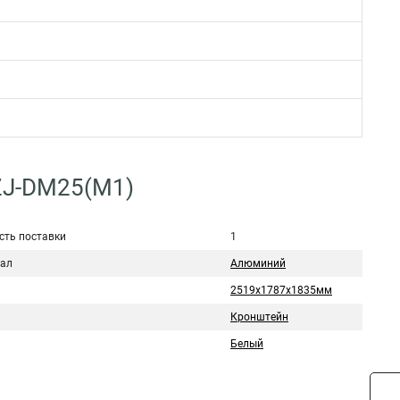
3ZJ-DM25(M1)
сть поставки
1
ал
Алюминий
2519х1787х1835мм
Кронштейн
Белый