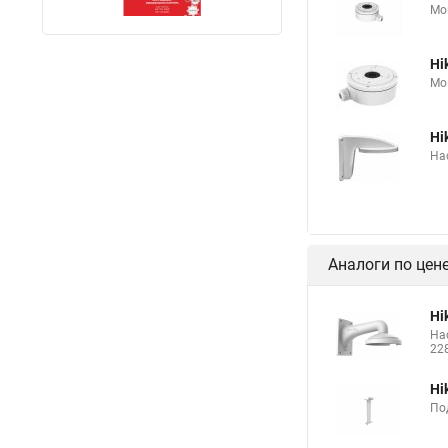
Мо
Hi
Мо
Hi
На
Аналоги по цен
Hi
На
22
Hi
По