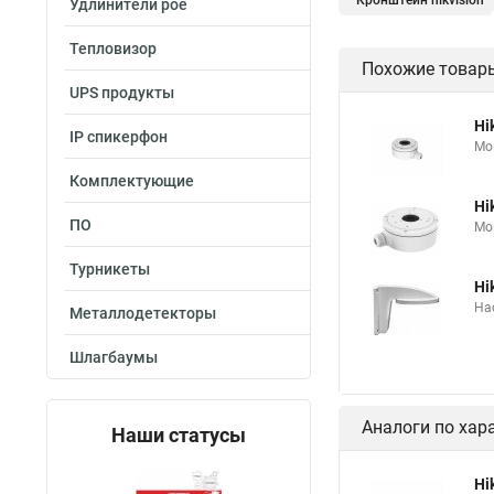
Кронштейн hikvision
Удлинители poe
Тепловизор
Похожие товар
UPS продукты
Hi
IP спикерфон
Мо
Комплектующие
Hi
ПО
Мо
Турникеты
Hi
На
Металлодетекторы
Шлагбаумы
Аналоги по хар
Наши статусы
Hi