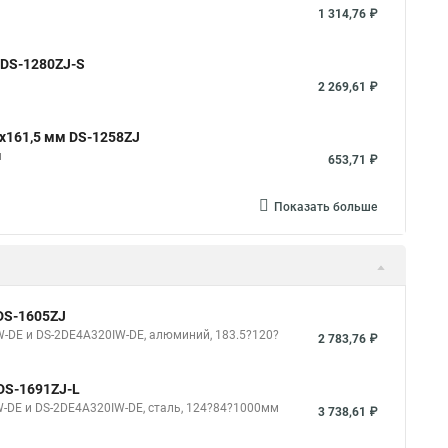
1 314,76 ₽
 DS-1280ZJ-S
2 269,61 ₽
x161,5 мм DS-1258ZJ
м
653,71 ₽
Показать больше
DS-1605ZJ
-DE и DS-2DE4A320IW-DE, алюминий, 183.5?120?
2 783,76 ₽
DS-1691ZJ-L
-DE и DS-2DE4A320IW-DE, сталь, 124?84?1000мм
3 738,61 ₽