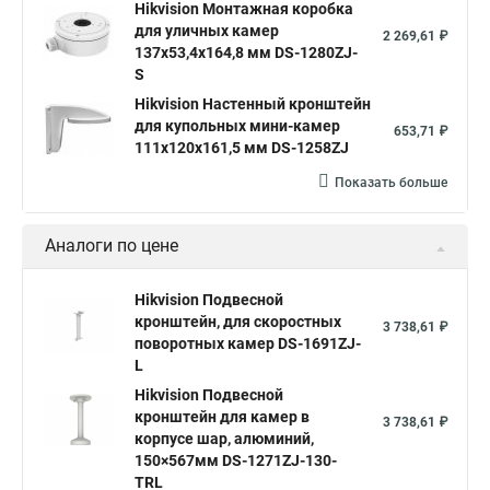
Hikvision Монтажная коробка
для уличных камер
2 269,61 ₽
137x53,4x164,8 мм DS-1280ZJ-
S
Hikvision Настенный кронштейн
для купольных мини-камер
653,71 ₽
111x120x161,5 мм DS-1258ZJ
Показать больше
Аналоги по цене
Hikvision Подвесной
кронштейн, для скоростных
3 738,61 ₽
поворотных камер DS-1691ZJ-
L
Hikvision Подвесной
кронштейн для камер в
3 738,61 ₽
корпусе шар, алюминий,
150×567мм DS-1271ZJ-130-
TRL