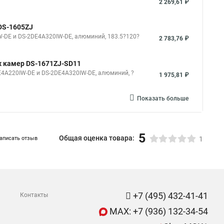
2 269,61 ₽
DS-1605ZJ
-DE и DS-2DE4A320IW-DE, алюминий, 183.5?120?
2 783,76 ₽
х камер DS-1671ZJ-SD11
4A220IW-DE и DS-2DE4A320IW-DE, алюминий, ?
1 975,81 ₽
Показать больше
5
Общая оценка товара:
аписать отзыв
1
+7 (495) 432-41-41
Контакты
MAX: +7 (936) 132-34-54