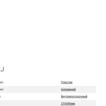
ZJ
ал
Пластик
ал
Алюминий
ж
Внутрипотолочный
210х90мм