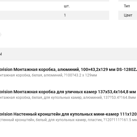
шт.
Тип
1
Цвет
ы
kvision Монтажная коробка, алюминий, 100×43,2x129 мм DS-1280Z
нтажная коробка, белая, алюминий, ?100?43.2 x 129мм
kvision Монтажная коробка для уличных камер 137x53,4x164,8 мм
нтажная коробка, белая, для купольных камер, алюминий, 137?53.4?164.8мм
kvision Настенный кронштейн для купольных мини-камер 111x120
стенный кронштейн, белый, для купольных камер, пластик, ?120?111?161.5 м