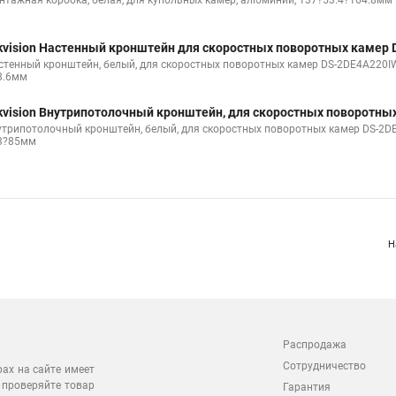
нтажная коробка, белая, для купольных камер, алюминий, 137?53.4?164.8мм
kvision Настенный кронштейн для скоростных поворотных камер 
стенный кронштейн, белый, для скоростных поворотных камер DS-2DE4A220IW
8.6мм
kvision Внутрипотолочный кронштейн, для скоростных поворотны
утрипотолочный кронштейн, белый, для скоростных поворотных камер DS-2DE
3?85мм
Н
Распродажа
Сотрудничество
рах на сайте имеет
 проверяйте товар
Гарантия