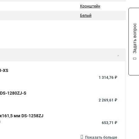
Кронштейн
Белый
Задать вопрос
J-XS
1 314,76 ₽
 DS-1280ZJ-S
2 269,61 ₽
x161,5 мм DS-1258ZJ
м
653,71 ₽
Показать больше