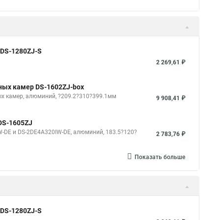
 DS-1280ZJ-S
2 269,61 ₽
тных камер DS-1602ZJ-box
ых камер, алюминий, ?209.2?310?399.1мм
9 908,41 ₽
DS-1605ZJ
-DE и DS-2DE4A320IW-DE, алюминий, 183.5?120?
2 783,76 ₽
Показать больше
 DS-1280ZJ-S