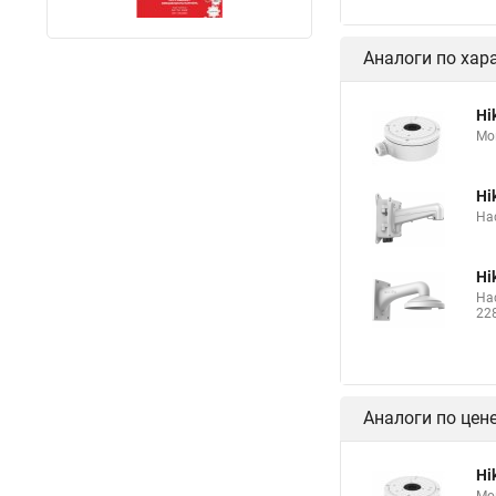
Аналоги по хар
Hi
Мо
Hi
На
Hi
На
22
Аналоги по цен
Hi