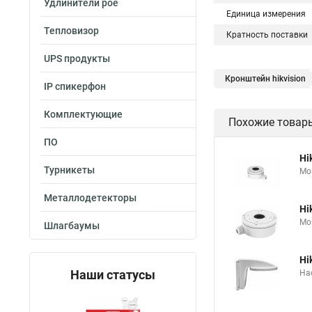
Удлинители poe
Единица измерения
Тепловизор
Кратность поставки
UPS продукты
Кронштейн hikvision
IP спикерфон
Комплектующие
Похожие товар
ПО
Hi
Турникеты
Мо
Металлодетекторы
Hi
Мо
Шлагбаумы
Hi
Наши статусы
На