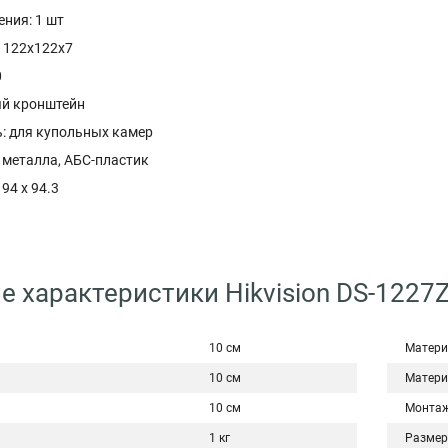
ния: 1 шт
: 122x122x7
0
ый кронштейн
: для купольных камер
 металла, АБС-пластик
94 x 94.3
е характеристики Hikvision DS-1227
10 см
Матери
10 см
Матери
10 см
Монта
1 кг
Размер