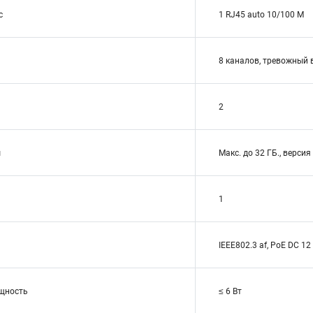
с
1 RJ45 auto 10/100 M
8 каналов, тревожный 
2
ы
Макс. до 32 ГБ., версия
1
IEEE802.3 af, PoE DC 12
щность
≤ 6 Вт