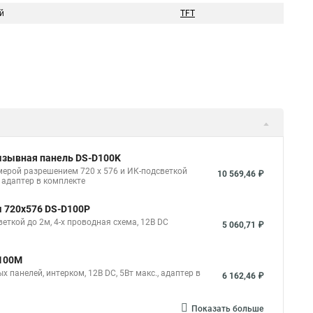
й
TFT
ызывная панель DS-D100K
ерой разрешением 720 х 576 и ИК-подсветкой
10 569,46 ₽
, адаптер в комплекте
м 720х576 DS-D100P
ткой до 2м, 4-х проводная схема, 12В DC
5 060,71 ₽
D100M
 панелей, интерком, 12В DC, 5Вт макс., адаптер в
6 162,46 ₽
Показать больше