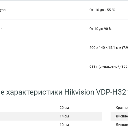
ура
От -10 до +55 °C
ть
От 10 до 90 %
200 × 140 × 15.1 мм (7.9 
683 г (с упаковкой) 355
е характеристики Hikvision VDP-H3
20 см
Кратно
14 см
Диспле
10 см
Диспле