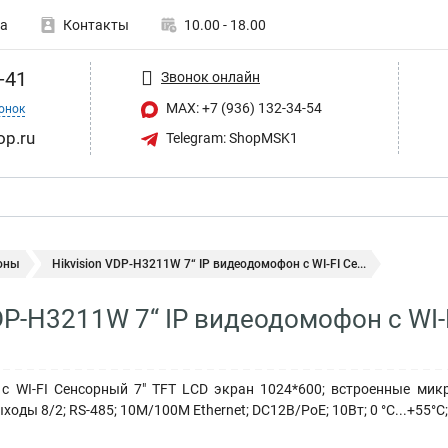
а
Контакты
10.00 - 18.00
-41
Звонок онлайн
MAX: +7 (936) 132-34-54
онок
op.ru
Telegram: ShopMSK1
оны
Hikvision VDP-H3211W 7“ IP видеодомофон с WI-FI Се...
VDP-H3211W 7“ IP видеодомофон с WI-
с WI-FI Сенсорный 7" TFT LCD экран 1024*600; встроенные микр
ды 8/2; RS-485; 10M/100M Ethernet; DC12В/PoE; 10Вт; 0 °C...+55°C; 