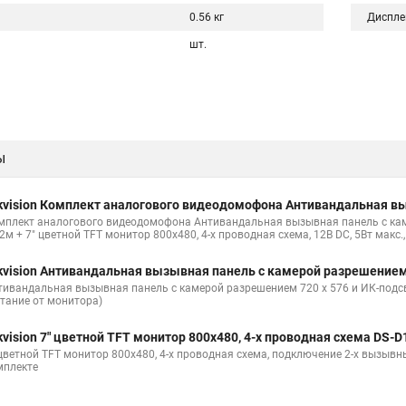
0.56 кг
Диспле
шт.
ы
kvision Комплект аналогового видеодомофона Антивандальная в
мплект аналогового видеодомофона Антивандальная вызывная панель с кам
2м + 7" цветной TFT монитор 800х480, 4-х проводная схема, 12В DC, 5Вт макс.
kvision Антивандальная вызывная панель с камерой разрешение
тивандальная вызывная панель с камерой разрешением 720 х 576 и ИК-подсве
итание от монитора)
kvision 7" цветной TFT монитор 800х480, 4-х проводная схема DS-
 цветной TFT монитор 800х480, 4-х проводная схема, подключение 2-х вызывных
мплекте