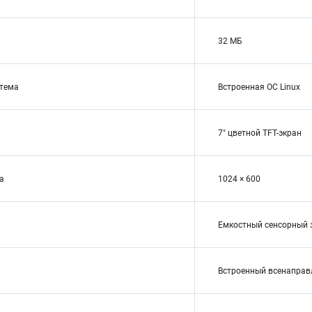
32 МБ
стема
Встроенная ОС Linux
7″ цветной TFT-экран
а
1024 × 600
Емкостный сенсорный 
Встроенный всенапра