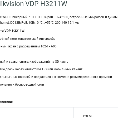
ikvision VDP-H3211W
с WI-FI Сенсорный 7 TFT LCD экран 1024*600, встроенные микрофон и динами
hernet, DC12В/PoE, 10Вт, 0 °C...+55°C, 200 140 15.1 мм
сти VDP-H3211W:
удобный пользовательский интерфейс
рный экран с разрешением 1024 × 600
ний и захваченных изображений на SD-карте
тие двери через клиентское ПО или мобильный клиент
с вызывных панелей и подключенных камер в режиме реального времени
ючения к беспроводной сети
ристики:
128 MБ