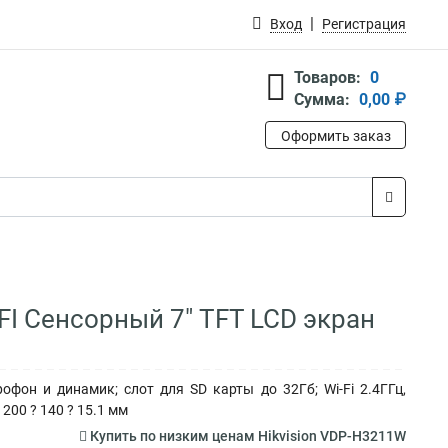
Вход
Регистрация
Товаров:
0
Сумма:
0,00 ₽
Оформить заказ
FI Сенсорный 7" TFT LCD экран
офон и динамик; слот для SD карты до 32Гб; Wi-Fi 2.4ГГц,
200 ? 140 ? 15.1 мм
Купить по низким ценам Hikvision VDP-H3211W