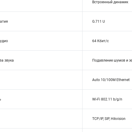
Встроенный динамик
жатия
G.711 U
аудио
64 Кбит/с
ва звука
Подавление шумов и э
Auto 10/100M Ethernet
ь
Wi-Fi 802.11 b/g/n
TCP/IP, SIP, Hikvision