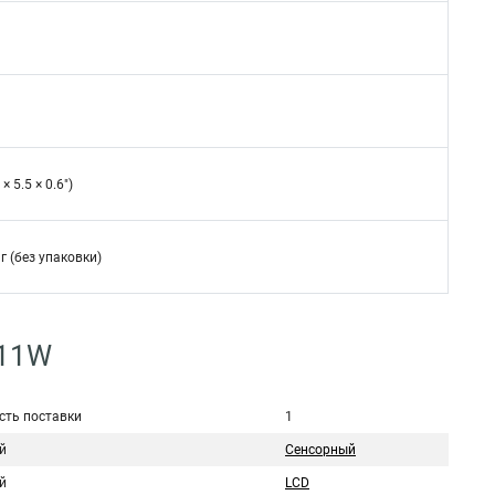
× 5.5 × 0.6″)
 г (без упаковки)
211W
сть поставки
1
й
Сенсорный
й
LCD