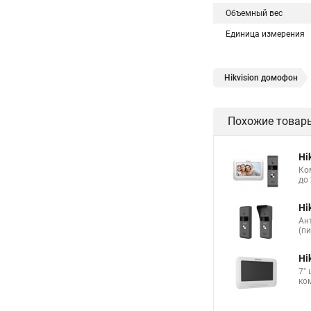
Объемный вес
Единица измерения
Hikvision домофон
Похожие товар
Hi
Ко
до 
Hi
Ан
(п
Hi
7"
ко