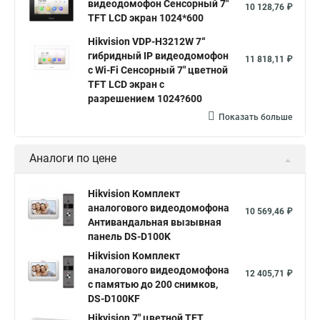
видеодомофон Сенсорный 7"
10 128,76 ₽
TFT LCD экран 1024*600
Hikvision VDP-H3212W 7“
гибридный IP видеодомофон
11 818,11 ₽
с Wi-Fi Сенсорный 7" цветной
TFT LCD экран с
разрешением 1024?600
Показать больше
Аналоги по цене
Hikvision Комплект
аналогового видеодомофона
10 569,46 ₽
Антивандальная вызывная
панель DS-D100K
Hikvision Комплект
аналогового видеодомофона
12 405,71 ₽
c памятью до 200 снимков,
DS-D100KF
Hikvision 7" цветной TFT