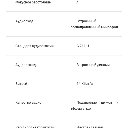
Фокусное расстояние
/
Аудиовход
Встроенный
всенаправленный микрофон
Стандарт аудиосжатия
G.711 U
Аудиовыход
Встроенный динамик
Битрейт
64 Кбит/с
Качество аудио
Подавление шумов и
эффекта эхо
Регулировка громкости
Настраиваемая