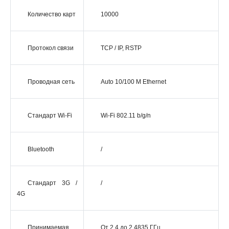
Количество карт
10000
Протокол связи
TCP / IP, RSTP
Проводная сеть
Auto 10/100 M Ethernet
Стандарт Wi-Fi
Wi-Fi 802.11 b/g/n
Bluetooth
/
Стандарт 3G /
/
4G
Принимаемая
От 2.4 до 2.4835 ГГц