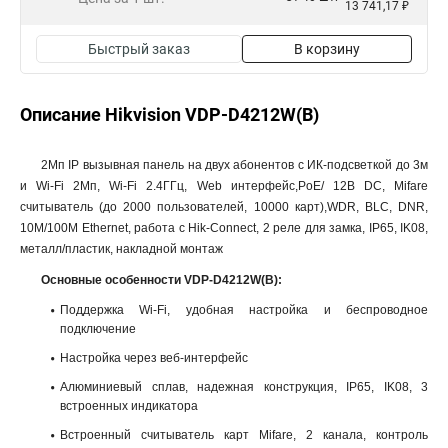
13 741,17 ₽
Быстрый заказ
В корзину
Описание Hikvision VDP-D4212W(B)
2Мп IP вызывная панель на двух абонентов с ИК-подсветкой до 3м
и Wi-Fi 2Мп, Wi-Fi 2.4ГГц, Web интерфейс,PoE/ 12В DC, Mifare
считыватель (до 2000 пользователей, 10000 карт),WDR, BLC, DNR,
10M/100M Ethernet, работа с Hik-Connect, 2 реле для замка, IP65, IK08,
металл/пластик, накладной монтаж
Основные особенности VDP-D4212W(B):
Поддержка Wi-Fi, удобная настройка и беспроводное
подключение
Настройка через веб-интерфейс
Алюминиевый сплав, надежная конструкция, IP65, IK08, 3
встроенных индикатора
Встроенный считыватель карт Mifare, 2 канала, контроль