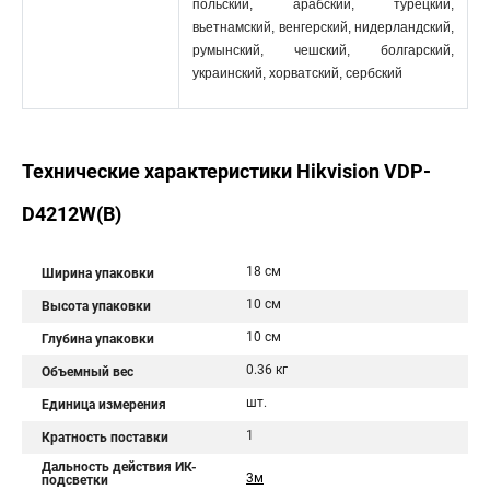
польский, арабский, турецкий,
вьетнамский, венгерский, нидерландский,
румынский, чешский, болгарский,
украинский, хорватский, сербский
Технические характеристики Hikvision VDP-
D4212W(B)
18 см
Ширина упаковки
10 см
Высота упаковки
10 см
Глубина упаковки
0.36 кг
Объемный вес
шт.
Единица измерения
1
Кратность поставки
Дальность действия ИК-
3м
подсветки