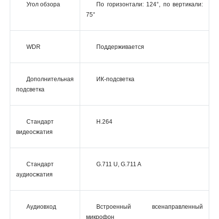
Угол обзора
По горизонтали: 124°, по вертикали:
75°
WDR
Поддерживается
Дополнительная
ИК-подсветка
подсветка
Стандарт
H.264
видеосжатия
Стандарт
G.711 U, G.711 A
аудиосжатия
Аудиовход
Встроенный всенаправленный
микрофон