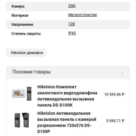
2Мп
Камера
Металл/пластик
Материал
12В
Напряжение
IP65
Степень защиты
Hikvision домофон
Похожие товары
Hikvision Комплект
аналогового видеодомофона
10 569,46 ₽
Антивандальная вызывная
панель DS-D100K
Hikvision Антивандальная
вызывная панель с камерой
5 060,71 ₽
разрешением 720х576 DS-
D100P