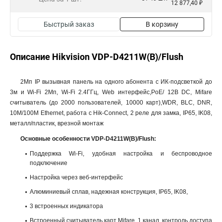
12 877,40 ₽
Быстрый заказ
В корзину
Описание Hikvision VDP-D4211W(B)/Flush
2Мп IP вызывная панель на одного абонента с ИК-подсветкой до
3м и Wi-Fi 2Мп, Wi-Fi 2.4ГГц, Web интерфейс,PoE/ 12В DC, Mifare
считыватель (до 2000 пользователей, 10000 карт),WDR, BLC, DNR,
10M/100M Ethernet, работа с Hik-Connect, 2 реле для замка, IP65, IK08,
металл/пластик, врезной монтаж
Основные особенности VDP-D4211W(B)/Flush:
Поддержка Wi-Fi, удобная настройка и беспроводное
подключение
Настройка через веб-интерфейс
Алюминиевый сплав, надежная конструкция, IP65, IK08,
3 встроенных индикатора
Встроенный считыватель карт Mifare, 1 канал, контроль доступа