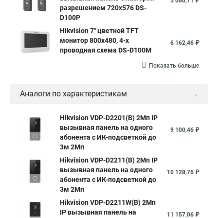
5 060,71 ₽
разрешением 720х576 DS-
D100P
Hikvision 7" цветной TFT
монитор 800х480, 4-х
6 162,46 ₽
проводная схема DS-D100M
Показать больше
Аналоги по характеристикам
Hikvision VDP-D2201(B) 2Мп IP
вызывная панель на одного
9 100,46 ₽
абонента с ИК-подсветкой до
3м 2Мп
Hikvision VDP-D2211(B) 2Мп IP
вызывная панель на одного
10 128,76 ₽
абонента с ИК-подсветкой до
3м 2Мп
Hikvision VDP-D2211W(B) 2Мп
IP вызывная панель на
11 157,06 ₽