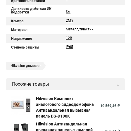
1
Кратность поставки
Дальность действия ИК-
3м
подсветки
2Мп
Камера
Металл/пластик
Материал
12В
Напряжение
IP65
Степень защиты
Hikvision домофон
Похожие товары
Hikvision Комплект
аналогового видеодомофона
10 569,46 ₽
Антивандальная вызывная
панель DS-D100K
Hikvision Антивандальная
вызывная панель с камерой