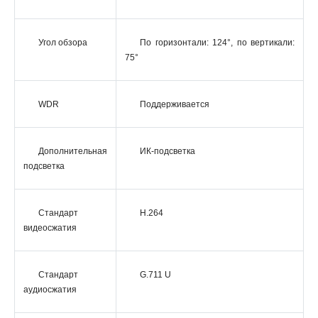
Угол обзора
По горизонтали: 124°, по вертикали:
75°
WDR
Поддерживается
Дополнительная
ИК-подсветка
подсветка
Стандарт
H.264
видеосжатия
Стандарт
G.711 U
аудиосжатия