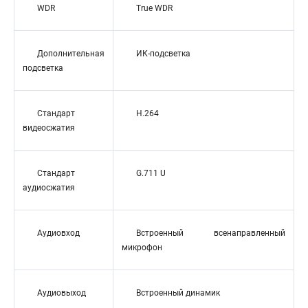
WDR
True WDR
Дополнительная
ИК-подсветка
подсветка
Стандарт
H.264
видеосжатия
Стандарт
G.711 U
аудиосжатия
Аудиовход
Встроенный всенаправленный
микрофон
Аудиовыход
Встроенный динамик