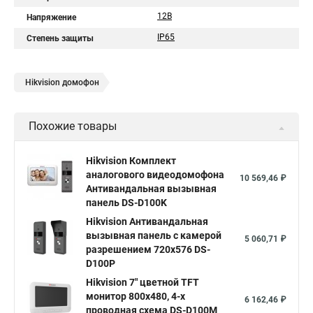
12В
Напряжение
IP65
Степень защиты
Hikvision домофон
Похожие товары
Hikvision Комплект
аналогового видеодомофона
10 569,46 ₽
Антивандальная вызывная
панель DS-D100K
Hikvision Антивандальная
вызывная панель с камерой
5 060,71 ₽
разрешением 720х576 DS-
D100P
Hikvision 7" цветной TFT
монитор 800х480, 4-х
6 162,46 ₽
проводная схема DS-D100M