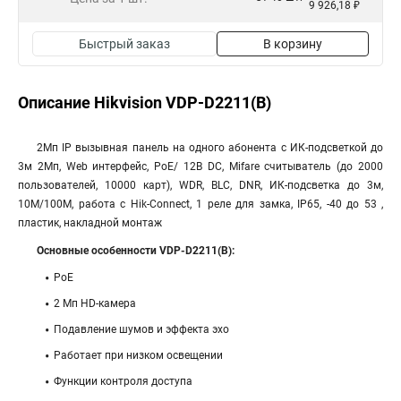
9 926,18 ₽
Быстрый заказ
В корзину
Описание Hikvision VDP-D2211(B)
2Мп IP вызывная панель на одного абонента с ИК-подсветкой до
3м 2Мп, Web интерфейс, PoE/ 12В DC, Mifare считыватель (до 2000
пользователей, 10000 карт), WDR, BLC, DNR, ИК-подсветка до 3м,
10M/100M, работа с Hik-Connect, 1 реле для замка, IP65, -40 до 53 ,
пластик, накладной монтаж
Основные особенности VDP-D2211(B):
PoE
2 Мп HD-камера
Подавление шумов и эффекта эхо
Работает при низком освещении
Функции контроля доступа