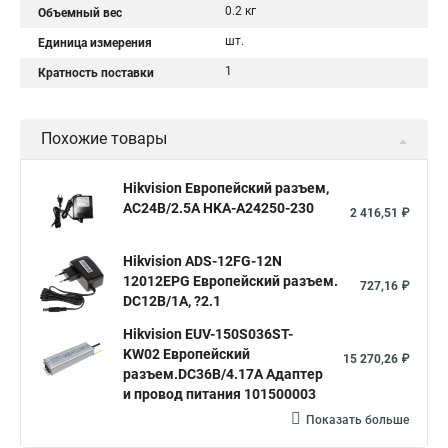
0.2 кг
Объемный вес
шт.
Единица измерения
1
Кратность поставки
Похожие товары
Hikvision Европейский разъем,
AC24В/2.5A HKA-A24250-230
2 416,51 ₽
Hikvision ADS-12FG-12N
12012EPG Европейский разъем.
727,16 ₽
DC12В/1A, ?2.1
Hikvision EUV-150S036ST-
KW02 Европейский
15 270,26 ₽
разъем.DC36В/4.17A Адаптер
и провод питания 101500003
Показать больше