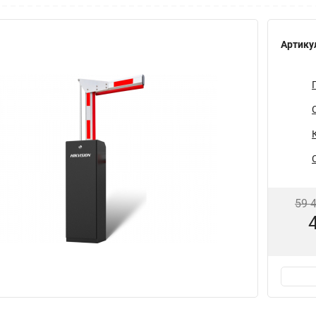
Артику
59 