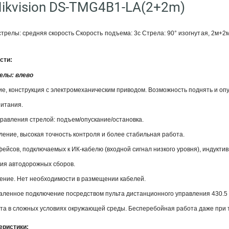
ikvision DS-TMG4B1-LA(2+2m)
трелы: средняя скорость Скорость подъема: 3с Стрела: 90° изогнутая, 2м+2м
сти:
елы: влево
е, конструкция с электромеханическим приводом. Возможность поднять и опу
питания.
правления стрелой: подъем/опускание/остановка.
ение, высокая точность контроля и более стабильная работа.
ейсов, подключаемых к ИК-кабелю (входной сигнал низкого уровня), индукти
ния автодорожных сборов.
ение. Нет необходимости в размещении кабелей.
аленное подключение посредством пульта дистанционного управления 430.5
та в сложных условиях окружающей среды. Бесперебойная работа даже при т
еристики: