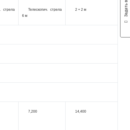
Задать вопрос
. стрела
Телескопич. стрела
2 + 2 м
6 м
7,200
14,400