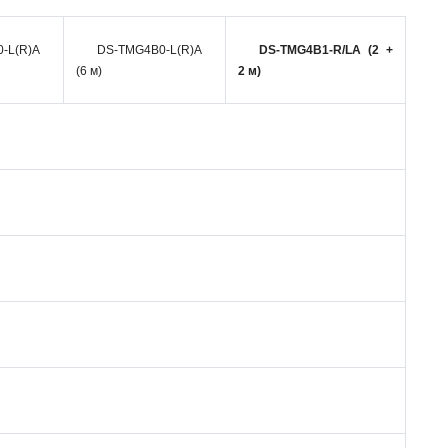
-L(R)A
DS-TMG4B0-L(R)A
DS-TMG4B1-R/LA (2 +
(6 м)
2 м)