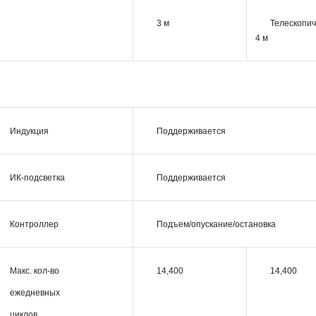
3 м
Телескопич
4 м
Индукция
Поддерживается
ИК-подсветка
Поддерживается
Контроллер
Подъем/опускание/остановка
Макс. кол-во
14,400
14,400
ежедневных
циклов