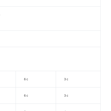
)
6 с
3 с
6 с
3 с