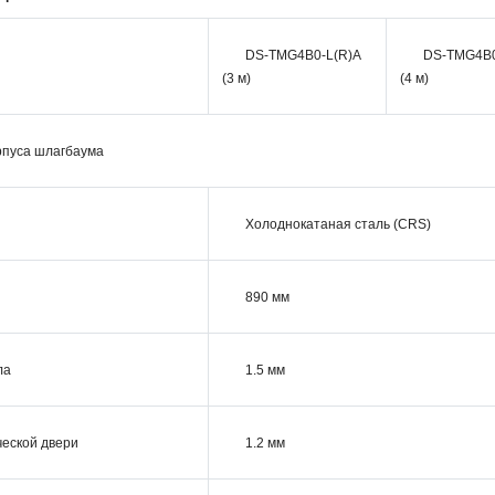
DS-TMG4B0-L(R)A
DS-TMG4B0
(3 м)
(4 м)
рпуса шлагбаума
Холоднокатаная сталь (CRS)
890 мм
ла
1.5 мм
еской двери
1.2 мм