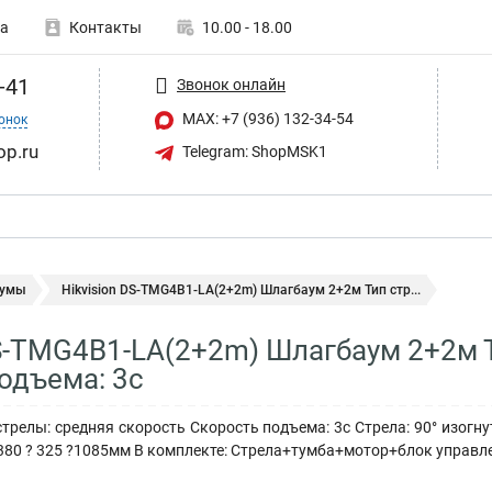
а
Контакты
10.00 - 18.00
-41
Звонок онлайн
MAX: +7 (936) 132-34-54
онок
op.ru
Telegram: ShopMSK1
аумы
Hikvision DS-TMG4B1-LA(2+2m) Шлагбаум 2+2м Тип стр...
DS-TMG4B1-LA(2+2m) Шлагбаум 2+2м 
одъема: 3с
трелы: средняя скорость Скорость подъема: 3с Стрела: 90° изогну
кг, 380 ? 325 ?1085мм В комплекте: Стрела+тумба+мотор+блок упра