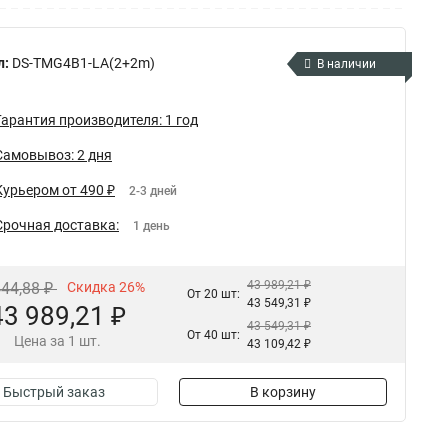
л:
DS-TMG4B1-LA(2+2m)
В наличии
Гарантия производителя: 1 год
Самовывоз: 2 дня
Курьером от 490 ₽
2-3 дней
Срочная доставка:
1 день
43 989,21 ₽
444,88 ₽
Скидка 26%
От 20 шт:
43 549,31 ₽
43 989,21 ₽
43 549,31 ₽
От 40 шт:
Цена за 1 шт.
43 109,42 ₽
Быстрый заказ
В корзину