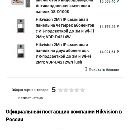
аналогового видеодомофона
10 569,46 ₽
Антивандальная вызывная
панель DS-D100K
Hikvision 2Мп IP вызывная
панель на четырех абонентов
14 976,46 ₽
с ИК-подсветкой до 3м и Wi-Fi
2Мп; VDP-D4214W
Hikvision 2Мп IP вызывная
панель на двух абонентов с
14 021,61 ₽
ИК-подсветкой до 3м и Wi-Fi
2Мп; VDP-D4212W/Flush
Показать больше
5
Общая оценка товара:
1
Написать отзыв
Официальный поставщик компании
Hikvision
в
России