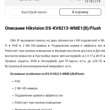
13 741,17 ₽
Быстрый заказ
В корзину
Описание Hikvision DS-KV8213-WME1(B)/Flush
2Мп IP вызывная панель на двух абонентов с ИК-подсветкой и Wi-
Fi ● PoE ● 2 Мп HD-камера ● Подавление шумов и эффекта эхо ●
Работает при низком освещении ● Функции контроля доступа ● Датчик
контроля вскрытия ● Настройка через веб-интерфейс ● 2.4 ГГц Wi-Fi ●
Уровень защиты: IK08 ● Интерфейс для TF-карты: есть, до 128 ГБ ●
Встроенный всенаправленный микрофон: есть
Основные особенности DS-KV8213-WME1(B)/Flush:
PoE
2 Мп HD-камера
Подавление шумов и эффекта эхо
Работает при низком освещении
Функции контроля доступа