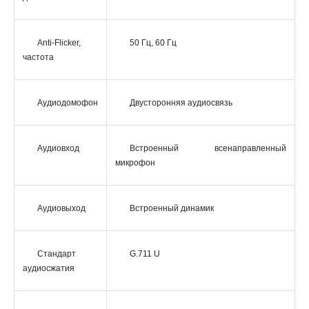
Anti-Flicker,
50 Гц, 60 Гц
частота
Аудиодомофон
Двусторонняя аудиосвязь
Аудиовход
Встроенный всенаправленный
микрофон
Аудиовыход
Встроенный динамик
Стандарт
G.711 U
аудиосжатия