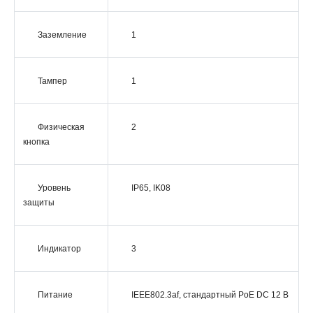
Заземление
1
Тампер
1
Физическая
2
кнопка
Уровень
IP65, IK08
защиты
Индикатор
3
Питание
IEEE802.3af, стандартный PoE DС 12 В