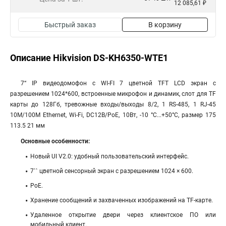
12 085,61 ₽
Быстрый заказ
В корзину
Описание Hikvision DS-KH6350-WTE1
7“ IP видеодомофон с WI-FI 7 цветной TFT LCD экран с
разрешением 1024*600, встроенные микрофон и динамик, слот для TF
карты до 128Гб, тревожные входы/выходы 8/2, 1 RS-485, 1 RJ-45
10M/100M Ethernet, Wi-Fi, DC12В/PoE, 10Вт, -10 °C...+50°C, размер 175
113.5 21 мм
Основные особенности:
Новый UI V2.0: удобный пользовательский интерфейс.
7`` цветной сенсорный экран с разрешением 1024 × 600.
PoE.
Хранение сообщений и захваченных изображений на TF-карте.
Удаленное открытие двери через клиентское ПО или
мобильный клиент.