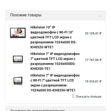
Похожие товары
Hikvision 10“ IP
видеодомофон с WI-FI 10"
23 129,41 ₽
цветной TFT LCD экран с
разрешением 1024х600 DS-
KH8520-WTE1
Hikvision 7“ IP видеодомофон
7" цветной TFT LCD экран с
17 767,56 ₽
разрешением 1024х600DS-
KH8350-TE1
Hikvision 7“ IP видеодомофон
с WI-FI 7" цветной TFT LCD
19 310,01 ₽
экран с разрешением
1024х600 DS-KH8350-WTE1
Показать больше
Аналоги по характеристикам