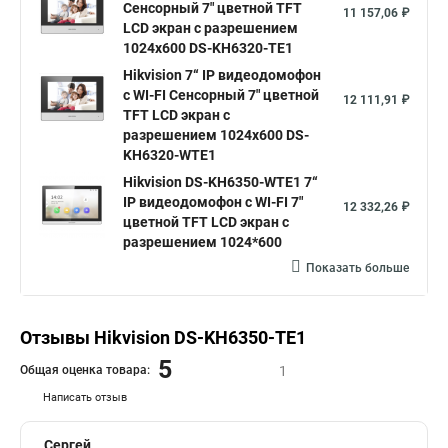
Сенсорный 7" цветной TFT
11 157,06 ₽
LCD экран с разрешением
1024х600 DS-KH6320-TE1
Hikvision 7“ IP видеодомофон
с WI-FI Сенсорный 7" цветной
12 111,91 ₽
TFT LCD экран с
разрешением 1024х600 DS-
KH6320-WTE1
Hikvision DS-KH6350-WTE1 7“
IP видеодомофон с WI-FI 7"
12 332,26 ₽
цветной TFT LCD экран с
разрешением 1024*600
Показать больше
Отзывы Hikvision DS-KH6350-TE1
5
Общая оценка товара:
1
Написать отзыв
Сергей