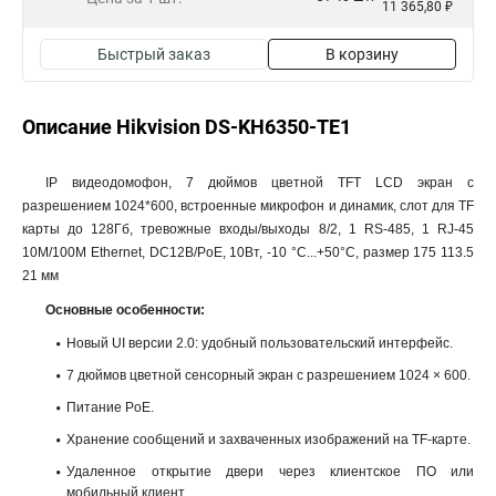
11 365,80 ₽
Быстрый заказ
В корзину
Описание Hikvision DS-KH6350-TE1
IP видеодомофон, 7 дюймов цветной TFT LCD экран с
разрешением 1024*600, встроенные микрофон и динамик, слот для TF
карты до 128Гб, тревожные входы/выходы 8/2, 1 RS-485, 1 RJ-45
10M/100M Ethernet, DC12В/PoE, 10Вт, -10 °C...+50°C, размер 175 113.5
21 мм
Основные особенности:
Новый UI версии 2.0: удобный пользовательский интерфейс.
7 дюймов цветной сенсорный экран с разрешением 1024 × 600.
Питание PoE.
Хранение сообщений и захваченных изображений на TF-карте.
Удаленное открытие двери через клиентское ПО или
мобильный клиент.