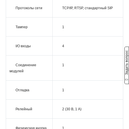
Протоколы сети
TCP/IP, RTSP, cтандартный SIP
Тампер
1
I/O входы
4
Задать вопрос
Соединение
1
модулей
Отладка
1
Релейный
2 (30 В, 1 А)
Физическая кнопка
1