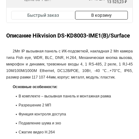
13 525,23 ₽
Быстрый заказ
В корзину
Описание Hikvision DS-KD8003-IME1(B)/Surface
2Мп IP вызывная панель c ИК-подсветкой, накладная 2 Мп камера
типа Fish eye, WDR, BLC, DNR, H.264, Механическая кнопка вызова,
микрофон и динамик, тревожные входы 4, 1 RS-485, 2 реле, 1 RJ-45
10M/100M/1000M Ethernet, DC12В/POE, 10Вт, -40 °C...+70°C, IP65,
размер рамки 117 107 44мм, корпус: металл, модуль: пластик.
Основные особенности:
В комплекте – вызывная панель и монтажная рамка
Разрешение 2 МП
Функция контроля доступа
Подавление шума и эхо
Сжатие видео H.264