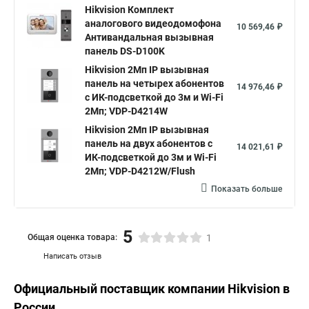
Hikvision Комплект
аналогового видеодомофона
10 569,46 ₽
Антивандальная вызывная
панель DS-D100K
Hikvision 2Мп IP вызывная
панель на четырех абонентов
14 976,46 ₽
с ИК-подсветкой до 3м и Wi-Fi
2Мп; VDP-D4214W
Hikvision 2Мп IP вызывная
панель на двух абонентов с
14 021,61 ₽
ИК-подсветкой до 3м и Wi-Fi
2Мп; VDP-D4212W/Flush
Показать больше
5
Общая оценка товара:
1
Написать отзыв
Официальный поставщик компании
Hikvision
в
России