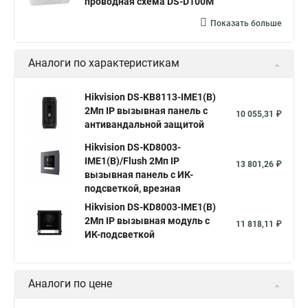
проводная схема DS-D100M
Показать больше
Аналоги по характеристикам
Hikvision DS-KB8113-IME1(B)
2Мп IP вызывная панель с
10 055,31 ₽
антивандальной защитой
Hikvision DS-KD8003-
IME1(B)/Flush 2Мп IP
13 801,26 ₽
вызывная панель c ИК-
подсветкой, врезная
Hikvision DS-KD8003-IME1(B)
2Мп IP вызывная модуль c
11 818,11 ₽
ИК-подсветкой
Аналоги по цене