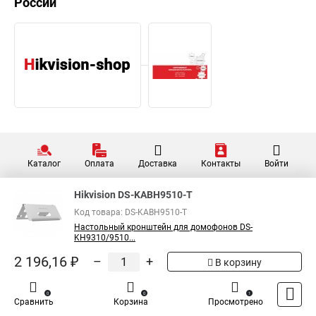
России
Каталог
Оплата
Доставка
Контакты
Войти
Hikvision DS-KABH9510-T
Код товара: DS-KABH9510-T
Настольный кронштейн для домофонов DS-
KH9310/9510...
2 196,16 ₽
–
+
В корзину
0
0
1
Сравнить
Корзина
Просмотрено