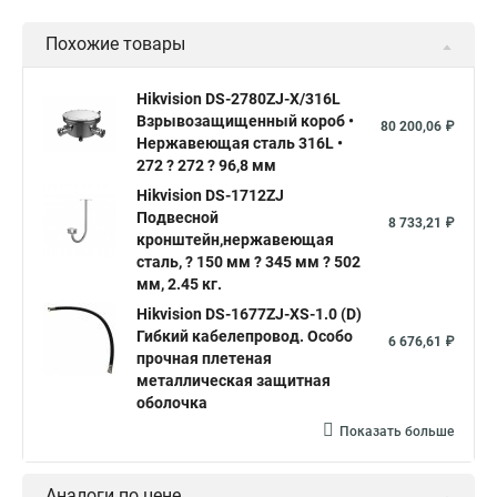
Похожие товары
Hikvision DS-2780ZJ-X/316L
Взрывозащищенный короб •
80 200,06 ₽
Нержавеющая сталь 316L •
272 ? 272 ? 96,8 мм
Hikvision DS-1712ZJ
Подвесной
8 733,21 ₽
кронштейн,нержавеющая
сталь, ? 150 мм ? 345 мм ? 502
мм, 2.45 кг.
Hikvision DS-1677ZJ-XS-1.0 (D)
Гибкий кабелепровод. Особо
6 676,61 ₽
прочная плетеная
металлическая защитная
оболочка
Показать больше
Аналоги по цене