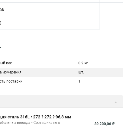
5В
)
4
ый вес
0.2 кг
а измерения
шт.
сть поставки
1
 сталь 316L • 272 ? 272 ? 96,8 мм
кабельных вывода • Сертификаты о
80 200,06 ₽