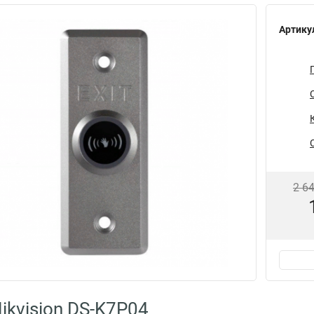
Артику
2 6
ikvision DS-K7P04