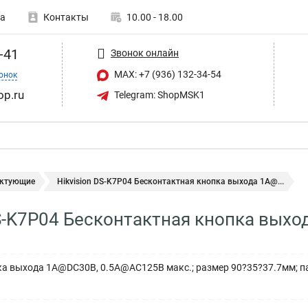
а
Контакты
10.00 - 18.00
-41
Звонок онлайн
MAX: +7 (936) 132-34-54
онок
op.ru
Telegram: ShopMSK1
ктующие
Hikvision DS-K7P04 Бесконтактная кнопка выхода 1A@...
DS-K7P04 Бесконтактная кнопка вы
а выхода 1A@DC30В, 0.5A@AC125В макс.; размер 90?35?37.7мм; п