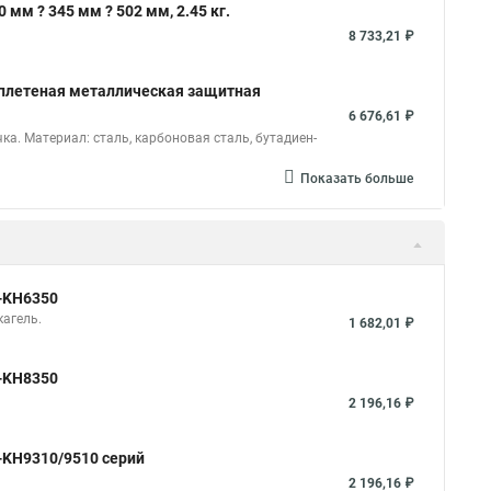
мм ? 345 мм ? 502 мм, 2.45 кг.
8 733,21 ₽
я плетеная металлическая защитная
6 676,61 ₽
а. Материал: сталь, карбоновая сталь, бутадиен-
Показать больше
-KH6350
агель.
1 682,01 ₽
-KH8350
2 196,16 ₽
-KH9310/9510 серий
2 196,16 ₽