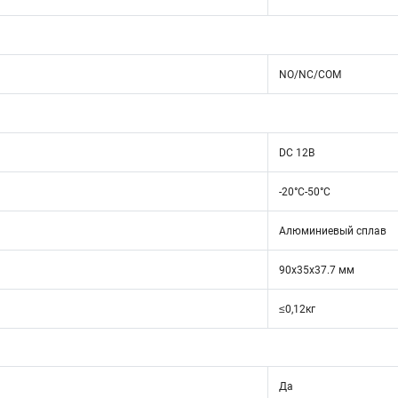
NO/NC/COM
DC 12В
-20°С-50°С
Алюминиевый сплав
90x35x37.7 мм
≤0,12кг
Да