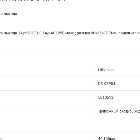
ка выхода
ка выхода 1A@DC30В, 0.5A@AC125В макс.; размер 90×35×37.7мм; панель-ал
Hikvision
DS-K7P04
5010512
Тревожный вход/выхо
ия
40-100мм