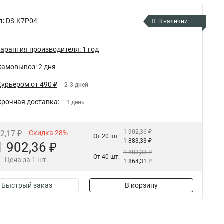
л:
DS-K7P04
В наличии
Гарантия производителя: 1 год
Самовывоз: 2 дня
Курьером от 490 ₽
2-3 дней
Срочная доставка:
1 день
1 902,36 ₽
42,17 ₽
Скидка 28%
От 20 шт:
1 883,33 ₽
1 902,36 ₽
1 883,33 ₽
От 40 шт:
Цена за 1 шт.
1 864,31 ₽
Быстрый заказ
В корзину