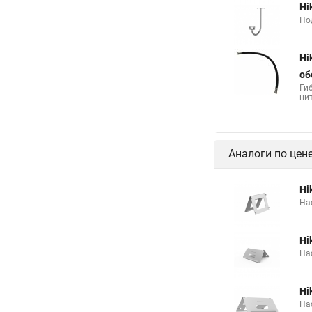
Hi
По
Hi
об
Ги
нит
Аналоги по цен
Hi
На
Hi
На
Hi
На