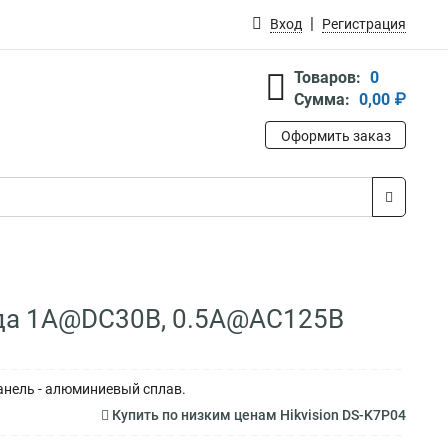
Вход
Регистрация
Товаров:
0
Сумма:
0,00 ₽
Оформить заказ
хода 1A@DC30В, 0.5A@AC125В
анель - алюминиевый сплав.
Купить по низким ценам Hikvision DS-K7P04