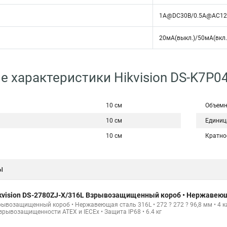
1А@DC30В/0.5А@AC12
20мА(выкл.)/50мА(вкл.
е характеристики Hikvision DS-K7P0
10 см
Объемн
10 см
Единиц
10 см
Кратно
ы
kvision DS-2780ZJ-X/316L Взрывозащищенный короб • Нержавеющая
рывозащищенный короб • Нержавеющая сталь 316L • 272 ? 272 ? 96,8 мм • 4 
зрывозащищенности ATEX и IECEx • Защита IP68 • 6.4 кг