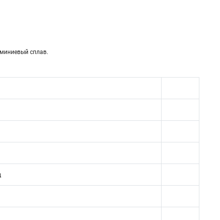
юминиевый сплав.
д