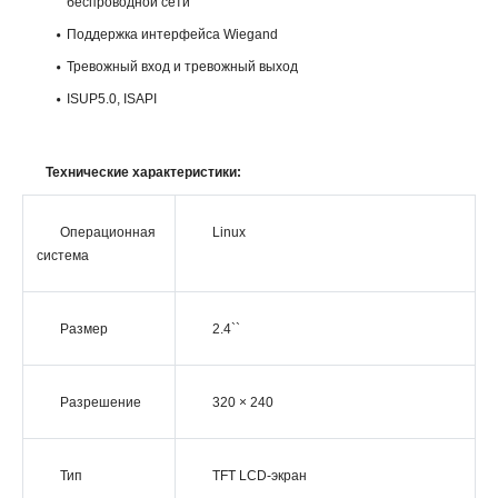
беспроводной сети
Поддержка интерфейса Wiegand
Тревожный вход и тревожный выход
ISUP5.0, ISAPI
Технические характеристики:
Операционная
Linux
система
Размер
2.4``
Разрешение
320 × 240
Тип
TFT LCD-экран