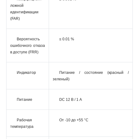
ложной
идентификации
(FAR)
Вероятность
≤ 0.01 %
ошибочного отказа
в доступе (FRR)
Индикатор
Питание / состояние (красный /
зеленый)
Питание
DC 12 В / 1 А
Рабочая
От -10 до +55 °C
температура