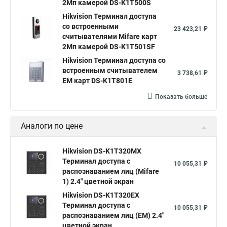
2Мп камерой DS-K1T500S
Hikvision Терминал доступа
со встроенными
23 423,21 ₽
считывателями Mifare карт
2Мп камерой DS-K1T501SF
Hikvision Терминал доступа со
встроенным считывателем
3 738,61 ₽
EM карт DS-K1T801E
Показать больше
Аналоги по цене
Hikvision DS-K1T320MX
Терминал доступа с
10 055,31 ₽
распознаванием лиц (Mifare
1) 2.4" цветной экран
Hikvision DS-K1T320EX
Терминал доступа с
10 055,31 ₽
распознаванием лиц (EM) 2.4"
цветной экран