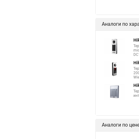
Аналоги по хар
Hi
Те
mic
DC1
Hi
Те
200
Wie
Hi
Те
инт
Аналоги по цен