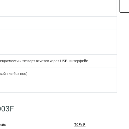
сещаемости и экспорт отчетов через USB- интерфейс
кой или без нее)
003F
ейс
TCP/IP