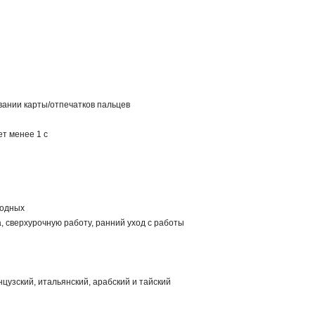
вании карты/отпечатков пальцев
т менее 1 с
ходных
а, сверхурочную работу, ранний уход с работы
нцузский, итальянский, арабский и тайский