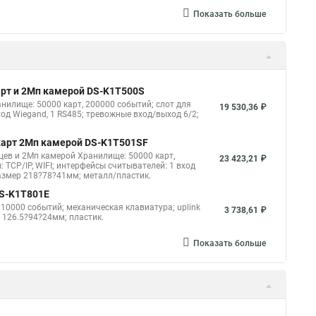
Показать больше
арт и 2Мп камерой DS-K1T500S
нилище: 50000 карт, 200000 событий; слот для
19 530,36 ₽
вход Wiegand, 1 RS485; тревожные вход/выход 6/2;
 карт 2Мп камерой DS-K1T501SF
цев и 2Мп камерой Хранилище: 50000 карт,
23 423,21 ₽
: TCP/IP, WIFI; интерфейсы считывателей: 1 вход
 размер 218?78?41мм; металл/пластик.
DS-K1T801E
10000 событий; механическая клавиатура; uplink
3 738,61 ₽
р 126.5?94?24мм; пластик.
Показать больше