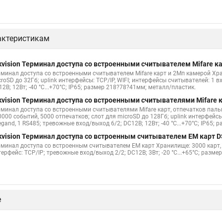
актеристикам
kvision Терминал доступа со встроенными считывателем Mifare к
рминал доступа со встроенными считывателем Mifare карт и 2Мп камерой Хра
roSD до 32Гб; uplink интерфейсы: TCP/IP, WIFI; интерфейсы считывателей: 1 
2В; 12Вт; -40 °C...+70°C; IP65; размер 218?78?41мм; металл/пластик.
kvision Терминал доступа со встроенными считывателями Mifare
рминал доступа со встроенными считывателями Mifare карт, отпечатков паль
000 событий, 5000 отпечатков; слот для microSD до 128Гб; uplink интерфейсы
gand, 1 RS485; тревожные вход/выход 6/2; DC12В; 12Вт; -40 °C...+70°C; IP65;
kvision Терминал доступа со встроенным считывателем EM карт 
рминал доступа со встроенным считывателем EM карт Хранилище: 3000 карт, 
ерфейс: TCP/IP; тревожные вход/выход 2/2; DC12В; 3Вт; -20 °C...+65°C; разме
е