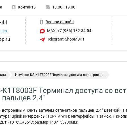
а
Контакты
10.00 - 18.00
-41
Звонок онлайн
MAX: +7 (936) 132-34-54
онок
op.ru
Telegram: ShopMSK1
алы
Hikvision DS-K1T8003F Терминал доступа со встроенн...
DS-K1T8003F Терминал доступа со в
 пальцев 2.4"
о встроенным считывателем отпечатков пальцев 2.4" цветной TFT
ура; uplink интерфейсы: TCP/IP, WIFI; Интерфейсы: 1 замок, 1 кноп
12Вт; -10 °C...+55°C; размер 140?155?30мм;