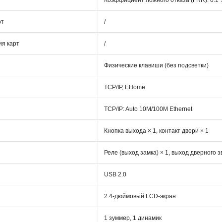
Коэффициент ложного отказа (FRR): 0.1
рт
/
ия карт
/
Физические клавиши (без подсветки)
TCP/IP, EHome
TCP/IP: Auto 10M/100M Ethernet
Кнопка выхода × 1, контакт двери × 1
Реле (выход замка) × 1, выход дверного з
USB 2.0
2.4-дюймовый LCD-экран
1 зуммер, 1 динамик