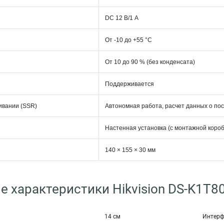
DC 12 В/1 А
От -10 до +55 °C
От 10 до 90 % (без конденсата)
Поддерживается
ивании (SSR)
Автономная работа, расчет данных о по
Настенная установка (с монтажной короб
140 × 155 × 30 мм
е характеристики Hikvision DS-K1T8
14 см
Интерф