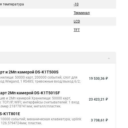
я температура
-10
Терминал
LCD
TFT
арт и 2Мп камерой DS-K1T500S
нилище: 50000 карт, 200000 событий; слот для
19 530,36 ₽
вход Wiegand, 1 RS485; тревожные вход/выход 6/2;
 карт 2Мп камерой DS-K1T501SF
цев и 2Мп камерой Хранилище: 50000 карт,
23 423,21 ₽
: TCP/IP, WIFI; интерфейсы считывателей: 1 вход
 размер 218?78?41мм; металл/пластик.
DS-K1T801E
10000 событий; механическая клавиатура; uplink
3 738,61 ₽
р 126.5?94?24мм; пластик.