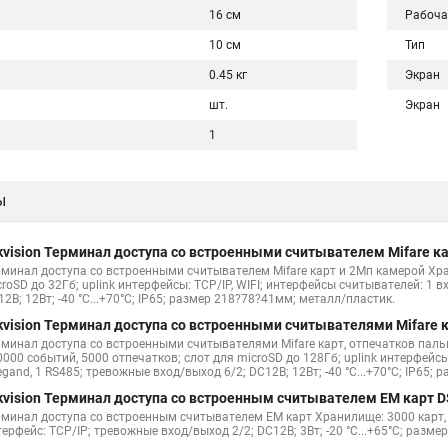
16 см
Рабоча
10 см
Тип
0.45 кг
Экран
шт.
Экран
1
ы
kvision Терминал доступа со встроенными считывателем Mifare к
рминал доступа со встроенными считывателем Mifare карт и 2Мп камерой Хра
roSD до 32Гб; uplink интерфейсы: TCP/IP, WIFI; интерфейсы считывателей: 1 
2В; 12Вт; -40 °C...+70°C; IP65; размер 218?78?41мм; металл/пластик.
kvision Терминал доступа со встроенными считывателями Mifare
рминал доступа со встроенными считывателями Mifare карт, отпечатков паль
000 событий, 5000 отпечатков; слот для microSD до 128Гб; uplink интерфейсы
gand, 1 RS485; тревожные вход/выход 6/2; DC12В; 12Вт; -40 °C...+70°C; IP65;
kvision Терминал доступа со встроенным считывателем EM карт 
рминал доступа со встроенным считывателем EM карт Хранилище: 3000 карт, 
ерфейс: TCP/IP; тревожные вход/выход 2/2; DC12В; 3Вт; -20 °C...+65°C; разме