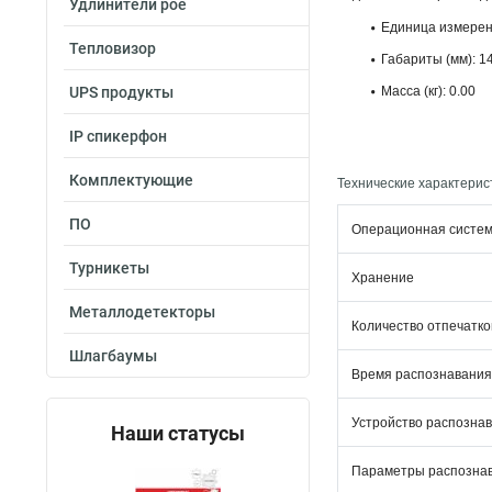
Удлинители poe
Единица измерен
Тепловизор
Габариты (мм): 1
UPS продукты
Масса (кг): 0.00
IP спикерфон
Комплектующие
Технические характерис
ПО
Операционная систе
Турникеты
Хранение
Металлодетекторы
Количество отпечатко
Шлагбаумы
Время распознавания
Устройство распознав
Наши статусы
Параметры распознав