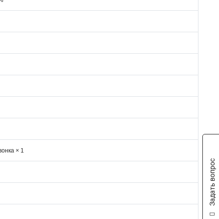
 %
вонка × 1
Задать вопрос