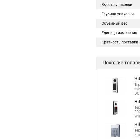
Высота упаковки
Глубина упаковки
Объемный вес
Единица измерения
Кратность поставки
Похожие товар
Hi
Те
mic
DC1
Hi
Те
200
Wie
Hi
Те
инт