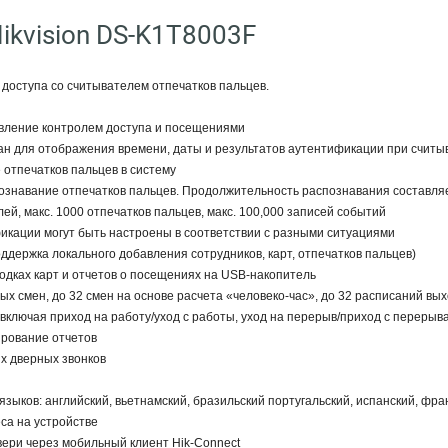
ikvision DS-K1T8003F
доступа со считывателем отпечатков пальцев.
авление контролем доступа и посещениями
ан для отображения времени, даты и результатов аутентификации при считы
 отпечатков пальцев в систему
познавание отпечатков пальцев. Продолжительность распознавания составляе
лей, макс. 1000 отпечатков пальцев, макс. 100,000 записей событий
икации могут быть настроены в соответствии с разными ситуациями
ддержка локального добавления сотрудников, карт, отпечатков пальцев)
водках карт и отчетов о посещениях на USB-накопитель
ых смен, до 32 смен на основе расчета «человеко-час», до 32 расписаний вы
 включая приход на работу/уход с работы, уход на перерыв/приход с перерыв
ирование отчетов
х дверных звонков
языков: английский, вьетнамский, бразильский португальский, испанский, фра
са на устройстве
вери через мобильный клиент Hik-Connect