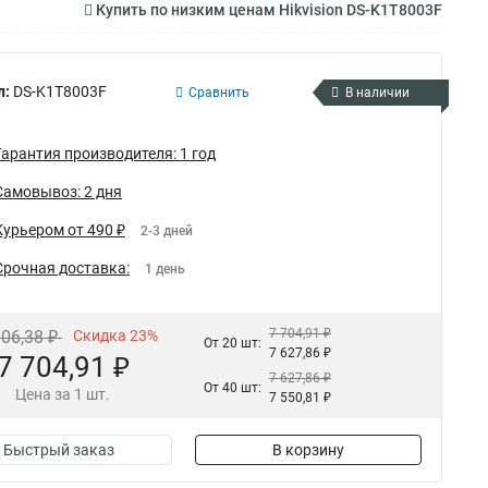
Купить по низким ценам Hikvision DS-K1T8003F
л:
DS-K1T8003F
Сравнить
В наличии
Гарантия производителя: 1 год
Самовывоз: 2 дня
Курьером от 490 ₽
2-3 дней
Срочная доставка:
1 день
7 704,91 ₽
006,38 ₽
Скидка 23%
От 20 шт:
7 627,86 ₽
7 704,91 ₽
7 627,86 ₽
От 40 шт:
Цена за 1 шт.
7 550,81 ₽
Быстрый заказ
В корзину