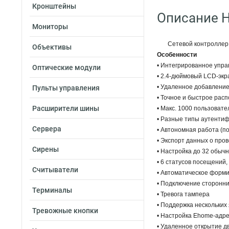
Кронштейны
Описание H
Мониторы
Сетевой контроллер 
Объективы
Особенности
• Интегрированное упр
Оптические модули
• 2.4-дюймовый LCD-экр
• Удаленное добавление
Пульты управления
• Точное и быстрое рас
Расширители шины
• Макс. 1000 пользовате
• Разные типы аутентиф
Сервера
• Автономная работа (по
• Экспорт данных о про
Сирены
• Настройка до 32 обычн
• 6 статусов посещений,
Считыватели
• Автоматическое форм
• Подключение сторонни
Терминалы
• Тревога тампера
• Поддержка нескольких 
Тревожные кнопки
• Настройка Ehome-адре
• Удаленное открытие д