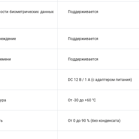
ости биометрических данных
Поддерживается
реждение
Поддерживается
ремени
Поддерживается
DC 12 В / 1 А (с адаптером питания)
ура
От -30 до +60 °C
ть
От 0 до 90 % (без конденсата)