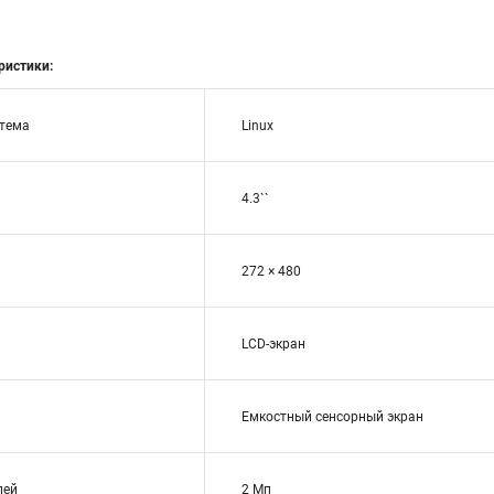
ристики:
стема
Linux
4.3``
272 × 480
LCD-экран
Емкостный сенсорный экран
лей
2 Мп