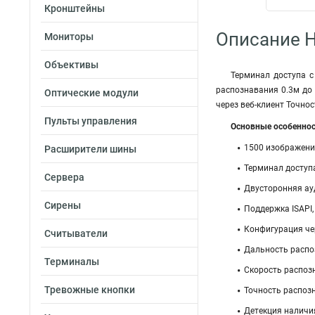
Кронштейны
Описание H
Мониторы
Объективы
Терминал доступа с
распознавания 0.3м до 
Оптические модули
через веб-клиент Точно
Пульты управления
Основные особеннос
1500 изображений
Расширители шины
Терминал доступа
Сервера
Двусторонняя ауд
Сирены
Поддержка ISAPI, 
Конфигурация че
Считыватели
Дальность распоз
Терминалы
Скорость распозн
Тревожные кнопки
Точность распозн
Детекция наличия