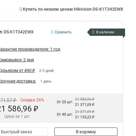
Купить по низким ценам Hikvision DS-K1T342EWX
л:
DS-K1T342EWX
Сравнить
В наличии
Гарантия производителя: 1 год
Самовывоз: 2 дня
Курьером от 490 ₽
2-3 дней
Срочная доставка:
1 день
21 586,96 ₽
171,57 ₽
Скидка 26%
От 20 шт:
21 371,09 ₽
21 586,96 ₽
21 371,09 ₽
От 40 шт:
Цена за 1 шт.
21 155,22 ₽
Быстрый заказ
В корзину