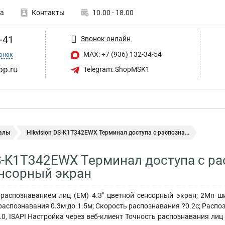
а
Контакты
10.00 - 18.00
-41
Звонок онлайн
MAX: +7 (936) 132-34-54
онок
op.ru
Telegram: ShopMSK1
алы
Hikvision DS-K1T342EWX Терминал доступа с распозна...
DS-K1T342EWX Терминал доступа с ра
нсорный экран
распознаванием лиц (EM) 4.3" цветной сенсорный экран; 2Мп ши
аспознавания 0.3м до 1.5м; Скорость распознавания ?0.2с; Распоз
0, ISAPI Настройка через веб-клиент Точность распознавания ли