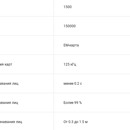
1500
150000
EM-карта
ия карт
125 кГц
авания лиц
менее 0.2 с
авания лиц
Более 99 %
знавания лиц
От 0.3 до 1.5 м