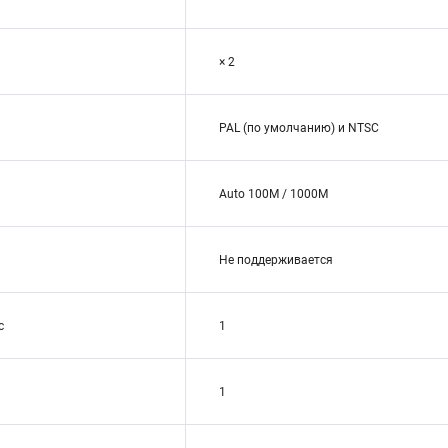
× 2
PAL (по умолчанию) и NTSC
Auto 100M / 1000M
Не поддерживается
с
1
1