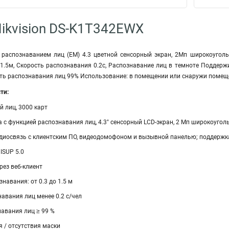
ikvision DS-K1T342EWX
 распознаванием лиц (EM) 4.3 цветной сенсорный экран, 2Мп широкоугольн
1.5м, Скорость распознавания 0.2с, Распознавание лиц в темноте Поддержив
сть распознавания лиц 99% Использование: в помещении или снаружи помеще
ти:
 лиц, 3000 карт
 с функцией распознавания лиц, 4.3″ сенсорный LCD-экран, 2 Мп широкоугол
иосвязь с клиентским ПО, видеодомофоном и вызывной панелью; поддержка T
ISUP 5.0
рез веб-клиент
навания: от 0.3 до 1.5 м
авания лиц менее 0.2 c/чел
авания лиц ≥ 99 %
 / отсутствия маски