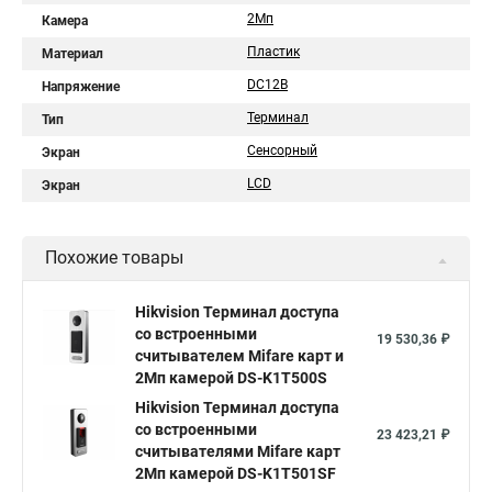
2Мп
Камера
Пластик
Материал
DC12В
Напряжение
Терминал
Тип
Сенсорный
Экран
LCD
Экран
Похожие товары
Hikvision Терминал доступа
со встроенными
19 530,36 ₽
считывателем Mifare карт и
2Мп камерой DS-K1T500S
Hikvision Терминал доступа
со встроенными
23 423,21 ₽
считывателями Mifare карт
2Мп камерой DS-K1T501SF