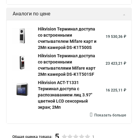
Аналоги по цене
Hikvision Терминал доступа
со встроенными
19 530,36 ₽
считывателем Mifare карт и
2Мп камерой DS-K1T500S
Hikvision Терминал доступа
со встроенными
23 423,21 ₽
считывателями Mifare карт
2Мп камерой DS-K1T501SF
Hikvision ACT-T1331
Терминал доступа с
16 225,11 ₽
распознаванием лиц 3.97"
цветной LCD сенсорный
экран; 2Мп
Показать больше
5
Общая оценка товара:
1