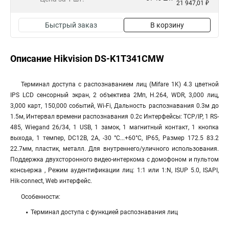
21 947,01 ₽
Быстрый заказ
В корзину
Описание Hikvision DS-K1T341CMW
Терминал доступа с распознаванием лиц (Mifare 1K) 4.3 цветной
IPS LCD сенсорный экран, 2 объектива 2Мп, H.264, WDR, 3,000 лиц,
3,000 карт, 150,000 событий, Wi-Fi, Дальность распознавания 0.3м до
1.5м, Интервал времени распознавания 0.2с Интерфейсы: TCP/IP, 1 RS-
485, Wiegand 26/34, 1 USB, 1 замок, 1 магнитный контакт, 1 кнопка
выхода, 1 темпер, DC12В, 2А, -30 °C...+60°C, IP65, Размер 172.5 83.2
22.7мм, пластик, металл. Для внутреннего/уличного использования.
Поддержка двухсторонного видео-интеркома с домофоном и пультом
консьержа , Режим аудентификации лиц: 1:1 или 1:N, ISUP 5.0, ISAPI,
Hik-connect, Web интерфейс.
Особенности:
Терминал доступа с функцией распознавания лиц