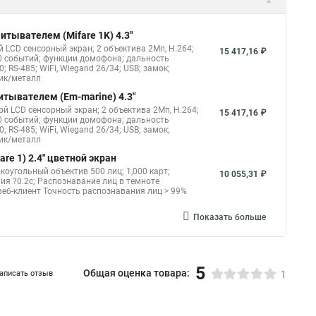
итывателем (Mifare 1K) 4.3"
й LCD сенсорный экран; 2 объектива 2Мп, H.264;
15 417,16 ₽
000 событий; функции домофона; дальность
 RS-485; WiFi, Wiegand 26/34; USB; замок;
тик/металл
итывателем (Em-marine) 4.3"
й LCD сенсорный экран; 2 объектива 2Мп, H.264;
15 417,16 ₽
000 событий; функции домофона; дальность
 RS-485; WiFi, Wiegand 26/34; USB; замок;
тик/металл
re 1) 2.4" цветной экран
коугольный объектив 500 лиц; 1,000 карт;
10 055,31 ₽
ия ?0.2с; Распознавание лиц в темноте
веб-клиент Точность распознавания лиц > 99%
Показать больше
5
Общая оценка товара:
аписать отзыв
1