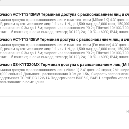
kvision ACT-T1343MW Терминал доступа с распознаванием лиц и сч
рминал доступа с распознаванием лиц и считывателем (Mifare 1K) 4.3" цветно
R; режим аутентификации лиц: 1:1 или 1:N, до 1,500 лиц; до 3,000 карт; 150,
познавания 0.3м до 1.5м; скорость распознавания ?0.2с, Ethernet 10/100/1000;
нитный контакт; кнопка выхода; темпер; DC12В, 2А; -10 °C...+60°C; IP44; плас
kvision ACT-T1343EW Терминал доступа с распознаванием лиц и сч
рминал доступа с распознаванием лиц и считывателем (Em-marine) 4.3" цветно
R; режим аутентификации лиц: 1:1 или 1:N, до 1,500 лиц; до 3,000 карт; 150,
познавания 0.3м до 1.5м; скорость распознавания ?0.2с, Ethernet 10/100/1000;
нитный контакт; кнопка выхода; темпер; DC12В, 2А; -10 °C...+60°C; IP44; плас
kvision DS-K1T320MX Терминал доступа с распознаванием лиц (Mifa
рминал доступа с распознаванием лиц (Mifare 1) 2.4" цветной экран; 2Мп широ
0,000 событий Дальность распознавания 0.3м до 1.5м; Скорость распознаван
ддерживает TCP/IP, DC 12V/1A Поддерживает ISUP5.0, ISAPI Настройка через 
пользование: в помещении
Н