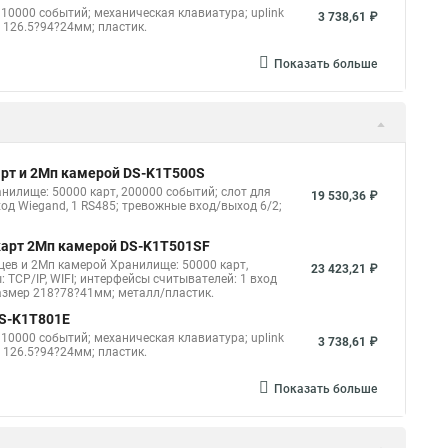
10000 событий; механическая клавиатура; uplink
3 738,61 ₽
р 126.5?94?24мм; пластик.
Показать больше
арт и 2Мп камерой DS-K1T500S
нилище: 50000 карт, 200000 событий; слот для
19 530,36 ₽
вход Wiegand, 1 RS485; тревожные вход/выход 6/2;
 карт 2Мп камерой DS-K1T501SF
цев и 2Мп камерой Хранилище: 50000 карт,
23 423,21 ₽
: TCP/IP, WIFI; интерфейсы считывателей: 1 вход
 размер 218?78?41мм; металл/пластик.
DS-K1T801E
10000 событий; механическая клавиатура; uplink
3 738,61 ₽
р 126.5?94?24мм; пластик.
Показать больше