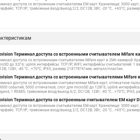
рминал доступа со встроенным считывателем EM карт Хранилище: 3000 карт, 
ерфейс: TCP/IP; тревожные вход/выход 2/2; DC12В; 3Вт; -20 °C...+65°C; разме
актеристикам
kvision Терминал доступа со встроенными считывателем Mifare к
рминал доступа со встроенными считывателем Mifare карт и 2Мп камерой Хра
roSD до 32Гб; uplink интерфейсы: TCP/IP, WIFI; интерфейсы считывателей: 1 
2В; 12Вт; -40 °C...+70°C; IP65; размер 218?78?41мм; металл/пластик.
kvision Терминал доступа со встроенными считывателями Mifare
рминал доступа со встроенными считывателями Mifare карт, отпечатков паль
000 событий, 5000 отпечатков; слот для microSD до 128Гб; uplink интерфейсы
gand, 1 RS485; тревожные вход/выход 6/2; DC12В; 12Вт; -40 °C...+70°C; IP65;
kvision Терминал доступа со встроенным считывателем EM карт 
рминал доступа со встроенным считывателем EM карт Хранилище: 3000 карт, 
ерфейс: TCP/IP; тревожные вход/выход 2/2; DC12В; 3Вт; -20 °C...+65°C; разме
е