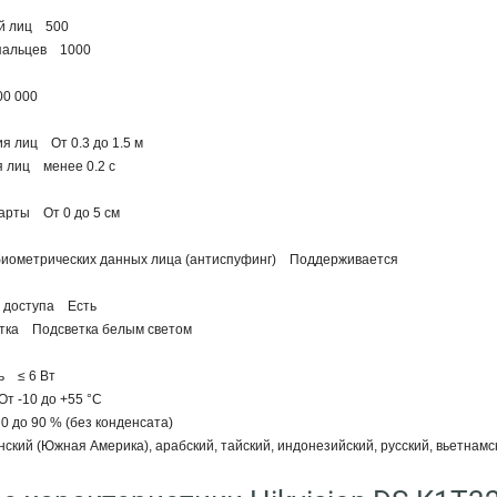
ий лиц 500
 пальцев 1000
00 000
я лиц От 0.3 до 1.5 м
я лиц менее 0.2 с
арты От 0 до 5 см
биометрических данных лица (антиспуфинг) Поддерживается
 доступа Есть
тка Подсветка белым светом
ь ≤ 6 Вт
т -10 до +55 °C
 до 90 % (без конденсата)
кий (Южная Америка), арабский, тайский, индонезийский, русский, вьетнамск