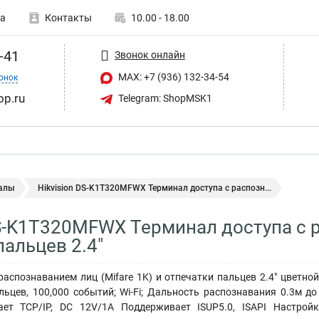
а
Контакты
10.00 - 18.00
-41
Звонок онлайн
MAX: +7 (936) 132-34-54
онок
op.ru
Telegram: ShopMSK1
алы
Hikvision DS-K1T320MFWX Терминал доступа с распозн...
DS-K1T320MFWX Терминал доступа с р
пальцев 2.4"
распознаванием лиц (Mifare 1K) и отпечатки пальцев 2.4" цветно
льцев, 100,000 событий; Wi-Fi; Дальность распознавания 0.3м до
ает TCP/IP, DC 12V/1A Поддерживает ISUP5.0, ISAPI Настрой