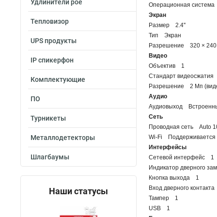
Удлинители poe
Операционная система
Экран
Тепловизор
Размер 2.4''
Тип Экран
UPS продукты
Разрешение 320 × 240
Видео
IP спикерфон
Объектив 1
Стандарт видеосжатия 
Комплектующие
Разрешение 2 Мп (виде
Аудио
ПО
Аудиовыход Встроенн
Сеть
Турникеты
Проводная сеть Auto 1
Металлодетекторы
Wi-Fi Поддерживается
Интерфейсы
Шлагбаумы
Сетевой интерфейс 1
Индикатор дверного за
Кнопка выхода 1
Вход дверного контакт
Наши статусы
Тампер 1
USB 1