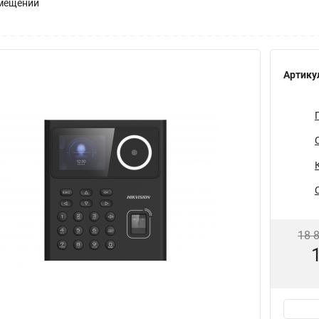
омещении
Артику
18 