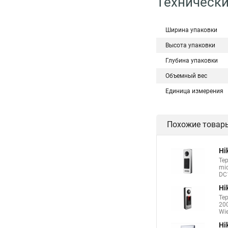
Технически
Ширина упаковки
Высота упаковки
Глубина упаковки
Объемный вес
Единица измерения
Похожие товар
Hi
Те
mic
DC1
Hi
Те
200
Wie
Hi