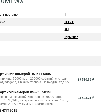
320MFWX
сть поставки
1
ейс
TCP/IP
а
2Мп
Терминал
арт и 2Мп камерой DS-K1T500S
нилище: 50000 карт, 200000 событий; слот для
19 530,36 ₽
вход Wiegand, 1 RS485; тревожные вход/выход 6/2;
 карт 2Мп камерой DS-K1T501SF
цев и 2Мп камерой Хранилище: 50000 карт,
23 423,21 ₽
: TCP/IP, WIFI; интерфейсы считывателей: 1 вход
 размер 218?78?41мм; металл/пластик.
DS-K1T801E