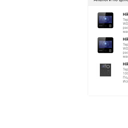
Hi
Те
WD
рас
маг
Hi
Те
WD
рас
маг
Hi
Те
10
По
Ис