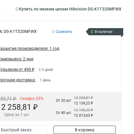
Купить по низким ценам Hikvision DS-K1T320MFWX
л:
DS-K1T320MFWX
Сравнить
В наличии
Гарантия производителя: 1 год
Самовывоз: 2 дня
Курьером от 490 ₽
2-3 дней
Срочная доставка:
1 день
12 258,81 ₽
859,71 ₽
Скидка 35%
От 20 шт:
12 136,22 ₽
12 258,81 ₽
12 136,22 ₽
От 40 шт:
Цена за 1 шт.
12 013,63 ₽
Быстрый заказ
В корзину