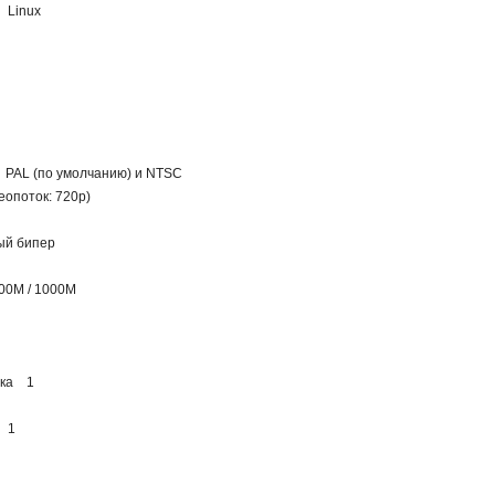
 Linux
PAL (по умолчанию) и NTSC
опоток: 720р)
ый бипер
00M / 1000M
мка 1
а 1