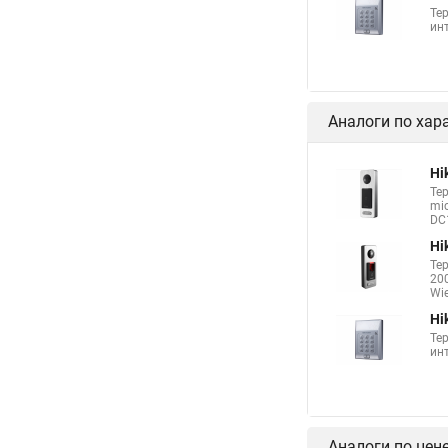
Те
инт
Аналоги по хар
Hi
Те
mic
DC1
Hi
Те
200
Wie
Hi
Те
инт
Аналоги по цен