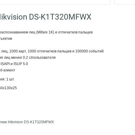
ikvision DS-K1T320MFWX
распознаванием лиц (Mifare 1K) и отпечатков пальцев
объектив
 лиц, 1000 карт, 1000 отпечатков пальцев и 100000 событий
ия лиц менее 0.2 с/пользователя
ISAPI и ISUP 5.0
еб-клиент
ия: 1 шт
50x130x25
тики Hikvision DS-K1T320MFWX