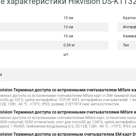
е характеристики Hikvision DS-K1T
15 см
Кратно
13 см
Интерф
10 см
Камер
0.39 кг
Тип
шт.
ы
kvision Терминал доступа со встроенными считывателем Mifare к
рминал доступа со встроенными считывателем Mifare карт и 2Мп камерой Хра
roSD до 32Гб; uplink интерфейсы: TCP/IP, WIFI; интерфейсы считывателей: 1 
2В; 12Вт; -40 °C...+70°C; IP65; размер 218?78?41мм; металл/пластик.
kvision Терминал доступа со встроенными считывателями Mifare
рминал доступа со встроенными считывателями Mifare карт, отпечатков паль
000 событий, 5000 отпечатков; слот для microSD до 128Гб; uplink интерфейсы
gand, 1 RS485; тревожные вход/выход 6/2; DC12В; 12Вт; -40 °C...+70°C; IP65;
kvision Терминал доступа со встроенным считывателем EM карт 