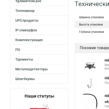
Удлинители poe
Технически
Тепловизор
Ширина упаковки
UPS продукты
Высота упаковки
IP спикерфон
Глубина упаковки
Комплектующие
Похожие товар
ПО
Турникеты
Hi
Вз
вы
Металлодетекторы
Hi
Шлагбаумы
По
Наши статусы
Hi
об
Ги