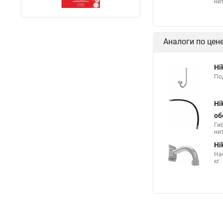
нит
Аналоги по цен
Hi
По
Hi
об
Ги
нит
Hi
На
кг.