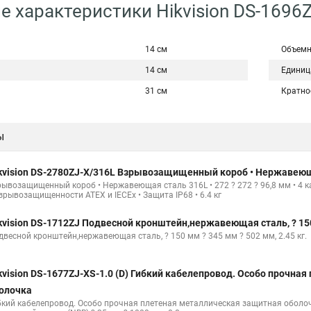
е характеристики Hikvision DS-1696
14 см
Объемн
14 см
Единиц
31 см
Кратно
ы
kvision DS-2780ZJ-X/316L Взрывозащищенный короб • Нержавеющая
рывозащищенный короб • Нержавеющая сталь 316L • 272 ? 272 ? 96,8 мм • 4 
зрывозащищенности ATEX и IECEx • Защита IP68 • 6.4 кг
kvision DS-1712ZJ Подвесной кронштейн,нержавеющая сталь, ? 150 
двесной кронштейн,нержавеющая сталь, ? 150 мм ? 345 мм ? 502 мм, 2.45 кг.
kvision DS-1677ZJ-XS-1.0 (D) Гибкий кабелепровод. Особо прочна
олочка
бкий кабелепровод. Особо прочная плетеная металлическая защитная оболочк