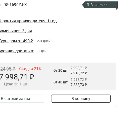
л:
DS-1696ZJ-X
В наличии
Гарантия производителя: 1 год
Самовывоз: 2 дня
Курьером от 490 ₽
2-3 дней
Срочная доставка:
1 день
7 998,71 ₽
124,95 ₽
Скидка 21%
От 20 шт:
7 918,72 ₽
7 998,71 ₽
7 918,72 ₽
От 40 шт:
Цена за 1 шт.
7 838,73 ₽
Быстрый заказ
В корзину