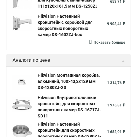
для купольных мини-камер
653,71 ₽
111x120x161,5 мм DS-1258ZJ
Hikvision Настенный
кронштейн с коробкой для
9 908,41 ₽
скоростных поворотных
камер DS-1602ZJ-box
Показать больше
Аналоги по цене
Hikvision Монтажная коробка,
алюминий, 100×43,2x129 мм
1 314,76 ₽
DS-1280ZJ-XS
Hikvision Внутрипотолочный
кронштейн, для скоростных
1 975,81 ₽
поворотных камер DS-1671ZJ-
SD11
Hikvision Настенный
кронштейн для скоростных
1 682,01 ₽
поворотных камер DS-1280ZJ-